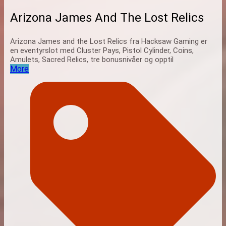
Arizona James And The Lost Relics
Arizona James and the Lost Relics fra Hacksaw Gaming er
en eventyrslot med Cluster Pays, Pistol Cylinder, Coins,
Amulets, Sacred Relics, tre bonusnivåer og opptil
More