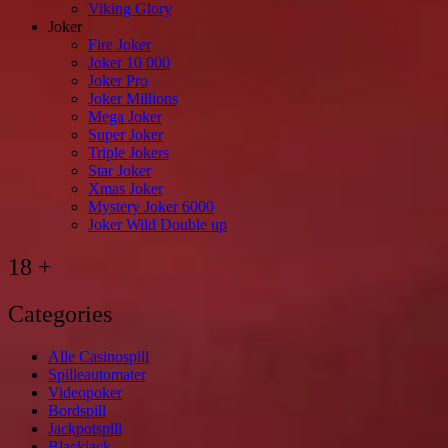
Viking Glory
Joker
Fire Joker
Joker 10 000
Joker Pro
Joker Millions
Mega Joker
Super Joker
Triple Jokers
Star Joker
Xmas Joker
Mystery Joker 6000
Joker Wild Double up
18 +
Categories
Alle Casinospill
Spilleautomater
Videopoker
Bordspill
Jackpotspill
Blackjack