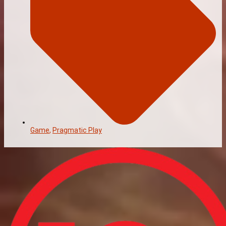
Game
,
Pragmatic Play