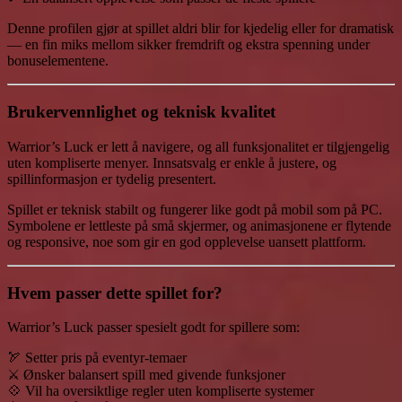
Denne profilen gjør at spillet aldri blir for kjedelig eller for dramatisk
— en fin miks mellom sikker fremdrift og ekstra spenning under
bonuselementene.
Brukervennlighet og teknisk kvalitet
Warrior’s Luck er lett å navigere, og all funksjonalitet er tilgjengelig
uten kompliserte menyer. Innsatsvalg er enkle å justere, og
spillinformasjon er tydelig presentert.
Spillet er teknisk stabilt og fungerer like godt på mobil som på PC.
Symbolene er lettleste på små skjermer, og animasjonene er flytende
og responsive, noe som gir en god opplevelse uansett plattform.
Hvem passer dette spillet for?
Warrior’s Luck passer spesielt godt for spillere som:
🏹 Setter pris på eventyr-temaer
⚔️ Ønsker balansert spill med givende funksjoner
💠 Vil ha oversiktlige regler uten kompliserte systemer