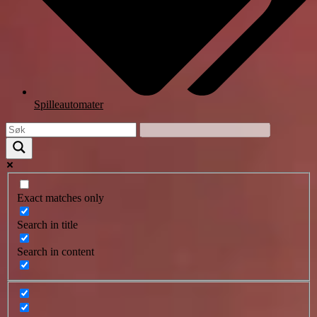
Spilleautomater
Exact matches only
Search in title
Search in content