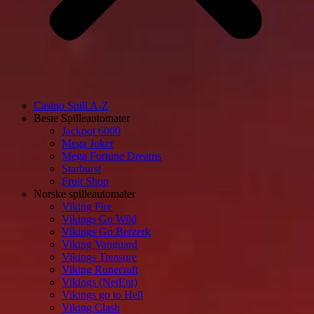
Casino Spill A-Z
Beste Spilleautomater
Jackpot 6000
Mega Joker
Mega Fortune Dreams
Starburst
Fruit Shop
Norske spilleautomater
Viking Fire
Vikings Go Wild
Vikings Go Berzerk
Viking Vanguard
Vikings Treasure
Viking Runecraft
Vikings (NetEnt)
Vikings go to Hell
Viking Clash