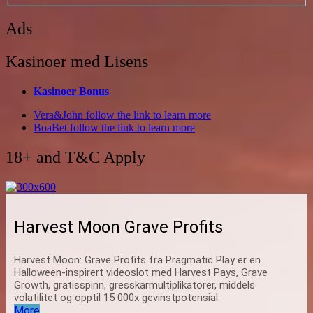
Ads
Kasinoer med Lisens
Kasinoer
Bonus
Vera&John
follow the link to learn more
BoaBet
follow the link to learn more
18+ and T&C Apply
Harvest Moon Grave Profits
Harvest Moon: Grave Profits fra Pragmatic Play er en
Halloween-inspirert videoslot med Harvest Pays, Grave
Growth, gratisspinn, gresskarmultiplikatorer, middels
volatilitet og opptil 15 000x gevinstpotensial.
More