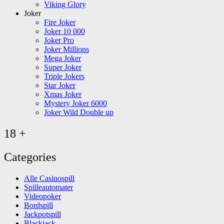
Viking Glory
Joker
Fire Joker
Joker 10 000
Joker Pro
Joker Millions
Mega Joker
Super Joker
Triple Jokers
Star Joker
Xmas Joker
Mystery Joker 6000
Joker Wild Double up
18 +
Categories
Alle Casinospill
Spilleautomater
Videopoker
Bordspill
Jackpotspill
Blackjack