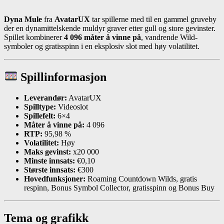
Dyna Mule
fra
AvatarUX
tar spillerne med til en gammel gruveby
der en dynamittelskende muldyr graver etter gull og store gevinster.
Spillet kombinerer
4 096 måter å vinne på
, vandrende Wild-
symboler og gratisspinn i en eksplosiv slot med høy volatilitet.
Spillinformasjon
Leverandør:
AvatarUX
Spilltype:
Videoslot
Spillefelt:
6×4
Måter å vinne på:
4 096
RTP:
95,98 %
Volatilitet:
Høy
Maks gevinst:
x20 000
Minste innsats:
€0,10
Største innsats:
€300
Hovedfunksjoner:
Roaming Countdown Wilds, gratis
respinn, Bonus Symbol Collector, gratisspinn og Bonus Buy
Tema og grafikk