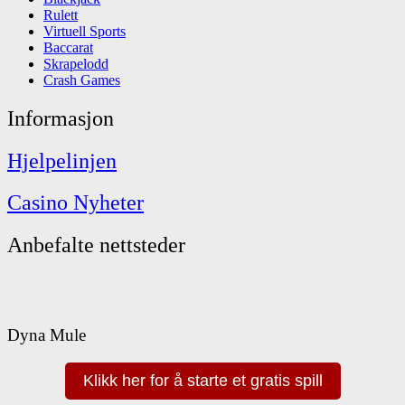
Rulett
Virtuell Sports
Baccarat
Skrapelodd
Crash Games
Informasjon
Hjelpelinjen
Casino Nyheter
Anbefalte nettsteder
Dyna Mule
Klikk her for å starte et gratis spill