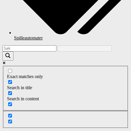
Spilleautomater
Exact matches only
Search in title
Search in content