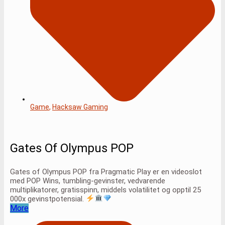
Game
,
Hacksaw Gaming
Gates Of Olympus POP
Gates of Olympus POP fra Pragmatic Play er en videoslot
med POP Wins, tumbling-gevinster, vedvarende
multiplikatorer, gratisspinn, middels volatilitet og opptil 25
000x gevinstpotensial.
More