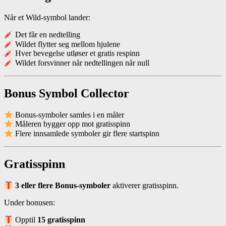
Når et Wild-symbol lander:
Det får en nedtelling
Wildet flytter seg mellom hjulene
Hver bevegelse utløser et gratis respinn
Wildet forsvinner når nedtellingen når null
Bonus Symbol Collector
Bonus-symboler samles i en måler
Måleren bygger opp mot gratisspinn
Flere innsamlede symboler gir flere startspinn
Gratisspinn
3 eller flere Bonus-symboler
aktiverer gratisspinn.
Under bonusen:
Opptil
15 gratisspinn