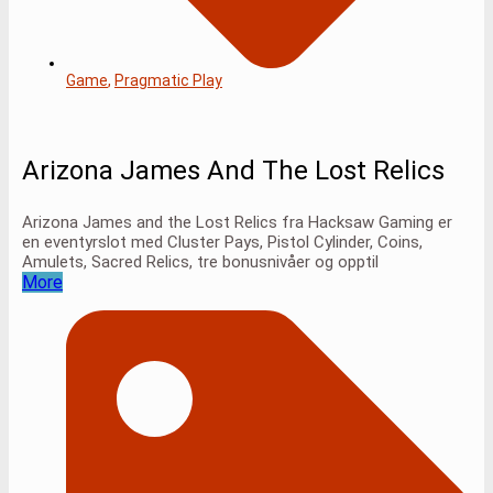
Game
,
Pragmatic Play
Arizona James And The Lost Relics
Arizona James and the Lost Relics fra Hacksaw Gaming er
en eventyrslot med Cluster Pays, Pistol Cylinder, Coins,
Amulets, Sacred Relics, tre bonusnivåer og opptil
More