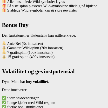
Alle innsamlede Wild-symboler lagres
På siste spinn plasseres Wild-symbolene tilfeldig på hjulene
Stablede Wild-symboler kan gi store gevinster
Bonus Buy
Der funksjonen er tilgjengelig kan spillere kjøpe:
Ante Bet (3x innsatsen)
Garantert Wild-spinn (20x innsatsen)
7 gratisspinn (100x innsatsen)
15 gratisspinn (400x innsatsen)
Volatilitet og gevinstpotensial
Dyna Mule har
høy volatilitet
.
Dette innebærer:
Store saldoendringer
Lange kjeder med Wild-respinn
Sterke bonusfunksjoner