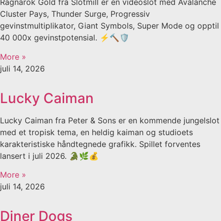
Ragnarök Gold fra Slotmill er en videoslot med Avalanche
Cluster Pays, Thunder Surge, Progressiv
gevinstmultiplikator, Giant Symbols, Super Mode og opptil
40 000x gevinstpotensial. ⚡🔨🛡️
More »
juli 14, 2026
Lucky Caiman
Lucky Caiman fra Peter & Sons er en kommende jungelslot
med et tropisk tema, en heldig kaiman og studioets
karakteristiske håndtegnede grafikk. Spillet forventes
lansert i juli 2026. 🐊🌿💰
More »
juli 14, 2026
Diner Dogs