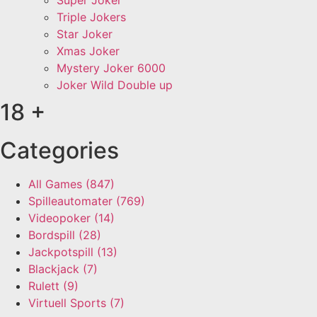
Super Joker
Triple Jokers
Star Joker
Xmas Joker
Mystery Joker 6000
Joker Wild Double up
18 +
Categories
All Games (847)
Spilleautomater (769)
Videopoker (14)
Bordspill (28)
Jackpotspill (13)
Blackjack (7)
Rulett (9)
Virtuell Sports (7)