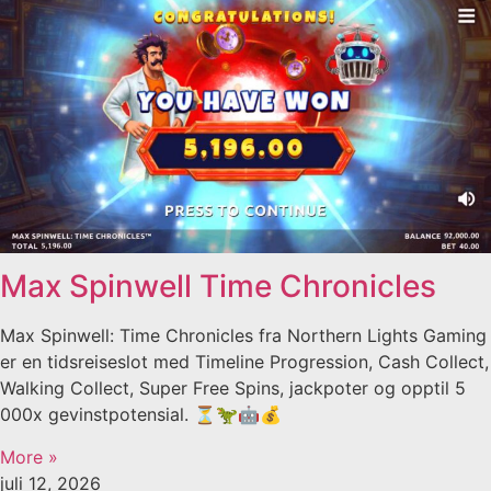
Max Spinwell Time Chronicles
Max Spinwell: Time Chronicles fra Northern Lights Gaming
er en tidsreiseslot med Timeline Progression, Cash Collect,
Walking Collect, Super Free Spins, jackpoter og opptil 5
000x gevinstpotensial. ⏳🦖🤖💰
More »
juli 12, 2026