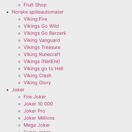
Fruit Shop
Norske spilleautomater
Viking Fire
Vikings Go Wild
Vikings Go Berzerk
Viking Vanguard
Vikings Treasure
Viking Runecraft
Vikings (NetEnt)
Vikings go to Hell
Viking Clash
Viking Glory
Joker
Fire Joker
Joker 10 000
Joker Pro
Joker Millions
Mega Joker