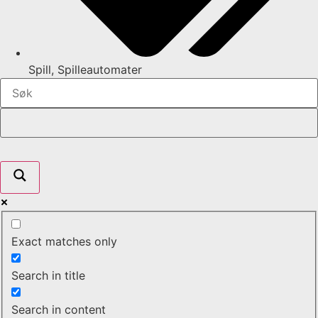
Spill
,
Spilleautomater
Exact matches only
Search in title
Search in content