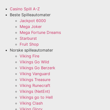
Skip
to
Casino Spill A-Z
content
Beste Spilleautomater
Jackpot 6000
Mega Joker
Mega Fortune Dreams
Starburst
Fruit Shop
Norske spilleautomater
Viking Fire
Vikings Go Wild
Vikings Go Berzerk
Viking Vanguard
Vikings Treasure
Viking Runecraft
Vikings (NetEnt)
Vikings go to Hell
Viking Clash
Viking Glory