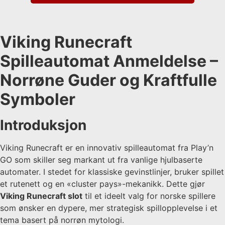
Viking Runecraft
Spilleautomat Anmeldelse –
Norrøne Guder og Kraftfulle
Symboler
Introduksjon
Viking Runecraft er en innovativ spilleautomat fra Play’n
GO som skiller seg markant ut fra vanlige hjulbaserte
automater. I stedet for klassiske gevinstlinjer, bruker spillet
et rutenett og en «cluster pays»-mekanikk. Dette gjør
Viking Runecraft slot
til et ideelt valg for norske spillere
som ønsker en dypere, mer strategisk spillopplevelse i et
tema basert på norrøn mytologi.