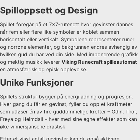
Spilloppsett og Design
Spillet foregår på et 7×7-rutenett hvor gevinster dannes
når fem eller flere like symboler er koblet sammen
horisontalt eller vertikalt. Symbolene representerer runer
og norrøne elementer, og bakgrunnen endres avhengig av
hvilken gud du har ved din side. Med imponerende grafikk
og mektig musikk leverer
Viking Runecraft spilleautomat
en atmosfærisk og episk opplevelse.
Unike Funksjoner
Spillets struktur bygger på energiladning og progresjon.
Hver gang du får en gevinst, fyller du opp et kraftmeter
som utløser én av fire guddommelige krefter – Odin, Thor,
Freya og Heimdall – hver med sine egne effekter som kan
øke vinnersjansene drastisk.
Etter et visst antall gevinster kan du også aktivere