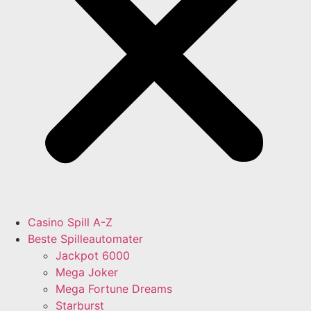
Casino Spill A-Z
Beste Spilleautomater
Jackpot 6000
Mega Joker
Mega Fortune Dreams
Starburst