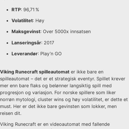
RTP
: 96,71 %
Volatilitet
: Høy
Maksgevinst
: Over 5000x innsatsen
Lanseringsår
: 2017
Leverandør
: Play’n GO
Viking Runecraft spilleautomat
er ikke bare en
spilleautomat – det er et strategisk eventyr. Spillet krever
mer enn bare flaks og belønner langsiktig spill med
progresjon og variasjon. For norske spillere som liker
norrøn mytologi, cluster wins og høy volatilitet, er dette et
must. Her er det ikke bare gevinsten som lokker, men
reisen dit.
Viking Runecraft er en videoautomat med fallende