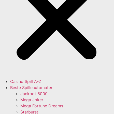
Casino Spill A-Z
Beste Spilleautomater
Jackpot 6000
Mega Joker
Mega Fortune Dreams
Starburst