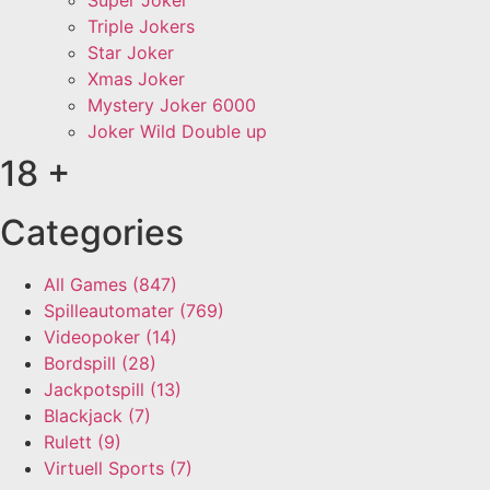
Super Joker
Triple Jokers
Star Joker
Xmas Joker
Mystery Joker 6000
Joker Wild Double up
18 +
Categories
All Games (847)
Spilleautomater (769)
Videopoker (14)
Bordspill (28)
Jackpotspill (13)
Blackjack (7)
Rulett (9)
Virtuell Sports (7)