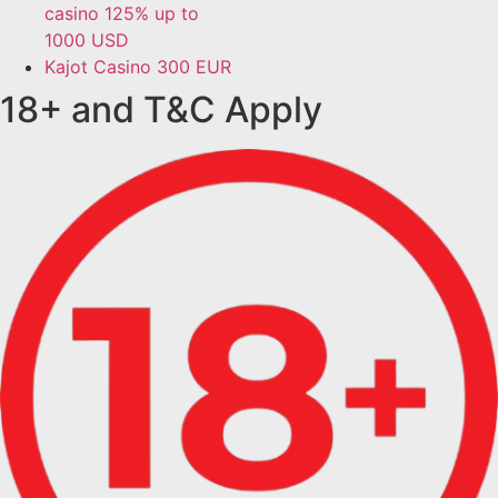
casino
125% up to
1000 USD
Kajot Casino
300 EUR
18+ and T&C Apply