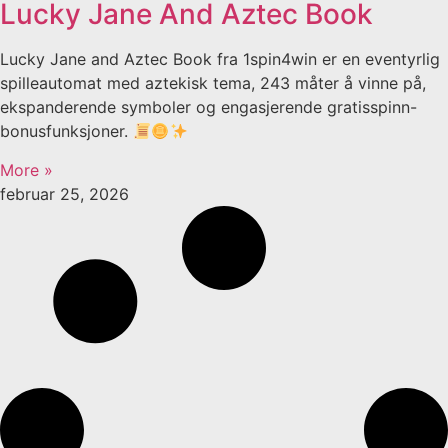
Lucky Jane And Aztec Book
Lucky Jane and Aztec Book fra 1spin4win er en eventyrlig
spilleautomat med aztekisk tema, 243 måter å vinne på,
ekspanderende symboler og engasjerende gratisspinn-
bonusfunksjoner.
More »
februar 25, 2026