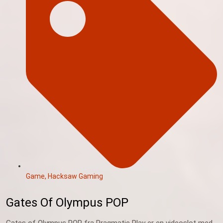
Game
,
Hacksaw Gaming
Gates Of Olympus POP