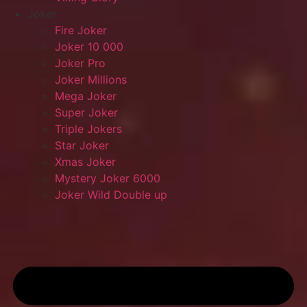
Joker
Fire Joker
Joker 10 000
Joker Pro
Joker Millions
Mega Joker
Super Joker
Triple Jokers
Star Joker
Xmas Joker
Mystery Joker 6000
Joker Wild Double up