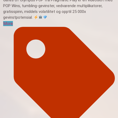
Gates of Olympus POP fra Pragmatic Play er en videoslot med
POP Wins, tumbling-gevinster, vedvarende multiplikatorer,
gratisspinn, middels volatilitet og opptil 25 000x
gevinstpotensial.
More