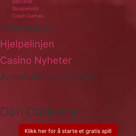
Baccarat
Skrapelodd
Crash Games
Informasjon
Hjelpelinjen
Casino Nyheter
Anbefalte nettsteder
Don Catleone
Klikk her for å starte et gratis spill