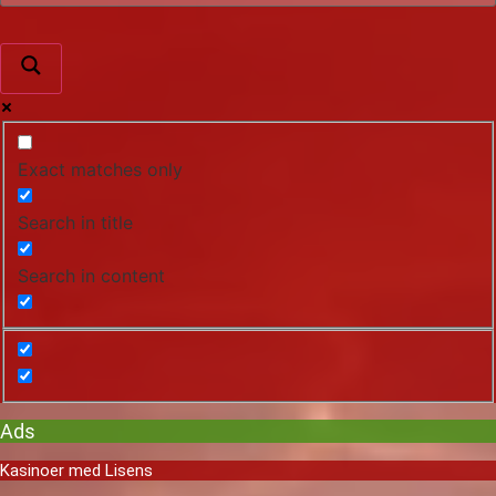
Exact matches only
Search in title
Search in content
Ads
Kasinoer med Lisens