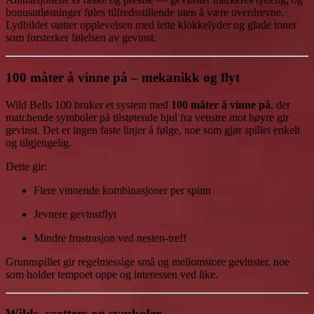
bonusutløsninger føles tilfredsstillende uten å være overdrevne.
Lydbildet støtter opplevelsen med lette klokkelyder og glade toner
som forsterker følelsen av gevinst.
100 måter å vinne på – mekanikk og flyt
Wild Bells 100 bruker et system med
100 måter å vinne på
, der
matchende symboler på tilstøtende hjul fra venstre mot høyre gir
gevinst. Det er ingen faste linjer å følge, noe som gjør spillet enkelt
og tilgjengelig.
Dette gir:
Flere vinnende kombinasjoner per spinn
Jevnere gevinstflyt
Mindre frustrasjon ved nesten-treff
Grunnspillet gir regelmessige små og mellomstore gevinster, noe
som holder tempoet oppe og interessen ved like.
Wilds, scatters og symboler