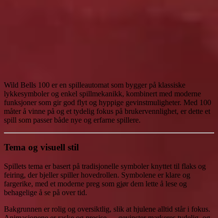
Wild Bells 100 er en spilleautomat som bygger på klassiske
lykkesymboler og enkel spillmekanikk, kombinert med moderne
funksjoner som gir god flyt og hyppige gevinstmuligheter. Med 100
måter å vinne på og et tydelig fokus på brukervennlighet, er dette et
spill som passer både nye og erfarne spillere.
Tema og visuell stil
Spillets tema er basert på tradisjonelle symboler knyttet til flaks og
feiring, der bjeller spiller hovedrollen. Symbolene er klare og
fargerike, med et moderne preg som gjør dem lette å lese og
behagelige å se på over tid.
Bakgrunnen er rolig og oversiktlig, slik at hjulene alltid står i fokus.
Animasjonene er raske og presise — gevinster markeres tydelig, og