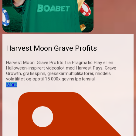
Harvest Moon Grave Profits
Harvest Moon: Grave Profits fra Pragmatic Play er en
Halloween-inspirert videoslot med Harvest Pays, Grave
Growth, gratisspinn, gresskarmultiplikatorer, middels
volatilitet og opptil 15 000x gevinstpotensial.
More