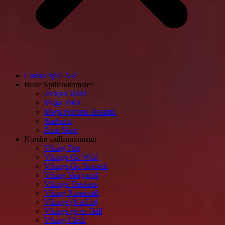
Casino Spill A-Z
Beste Spilleautomater
Jackpot 6000
Mega Joker
Mega Fortune Dreams
Starburst
Fruit Shop
Norske spilleautomater
Viking Fire
Vikings Go Wild
Vikings Go Berzerk
Viking Vanguard
Vikings Treasure
Viking Runecraft
Vikings (NetEnt)
Vikings go to Hell
Viking Clash