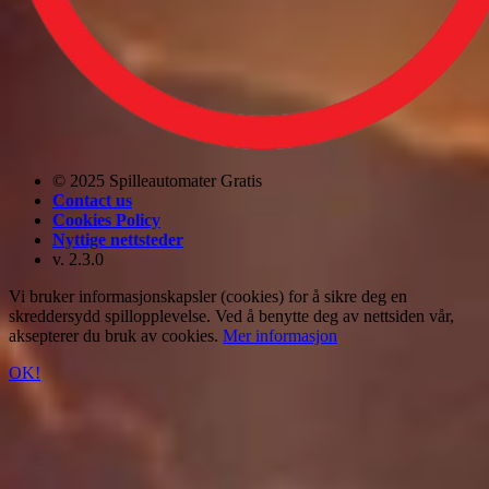
© 2025 Spilleautomater Gratis
Contact us
Cookies Policy
Nyttige nettsteder
v. 2.3.0
Vi bruker informasjonskapsler (cookies) for å sikre deg en
skreddersydd spillopplevelse. Ved å benytte deg av nettsiden vår,
aksepterer du bruk av cookies.
Mer informasjon
OK!