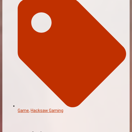
Game
,
Hacksaw Gaming