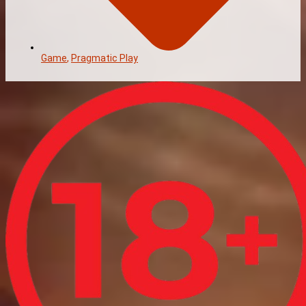
Game
,
Pragmatic Play