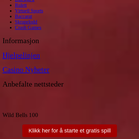
Rulett
Virtuell Sports
Baccarat
Skrapelodd
Crash Games
Informasjon
Hjelpelinjen
Casino Nyheter
Anbefalte nettsteder
Wild Bells 100
Klikk her for å starte et gratis spill