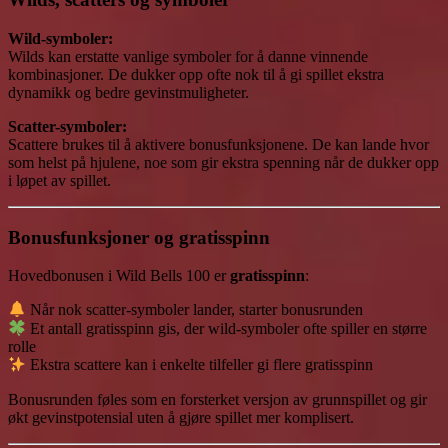
Wild-symboler:
Wilds kan erstatte vanlige symboler for å danne vinnende
kombinasjoner. De dukker opp ofte nok til å gi spillet ekstra
dynamikk og bedre gevinstmuligheter.
Scatter-symboler:
Scattere brukes til å aktivere bonusfunksjonene. De kan lande hvor
som helst på hjulene, noe som gir ekstra spenning når de dukker opp
i løpet av spillet.
Bonusfunksjoner og gratisspinn
Hovedbonusen i Wild Bells 100 er
gratisspinn
:
Når nok scatter-symboler lander, starter bonusrunden
Et antall gratisspinn gis, der wild-symboler ofte spiller en større
rolle
Ekstra scattere kan i enkelte tilfeller gi flere gratisspinn
Bonusrunden føles som en forsterket versjon av grunnspillet og gir
økt gevinstpotensial uten å gjøre spillet mer komplisert.