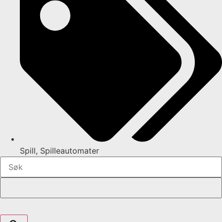
Spill
,
Spilleautomater