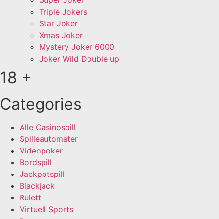
Super Joker
Triple Jokers
Star Joker
Xmas Joker
Mystery Joker 6000
Joker Wild Double up
18 +
Categories
Alle Casinospill
Spilleautomater
Videopoker
Bordspill
Jackpotspill
Blackjack
Rulett
Virtuell Sports