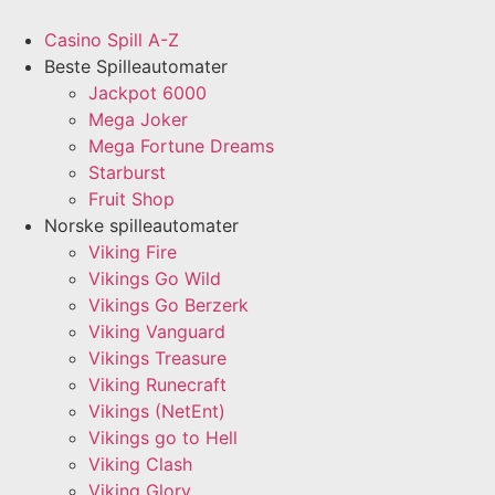
Skip
to
Casino Spill A-Z
content
Beste Spilleautomater
Jackpot 6000
Mega Joker
Mega Fortune Dreams
Starburst
Fruit Shop
Norske spilleautomater
Viking Fire
Vikings Go Wild
Vikings Go Berzerk
Viking Vanguard
Vikings Treasure
Viking Runecraft
Vikings (NetEnt)
Vikings go to Hell
Viking Clash
Viking Glory