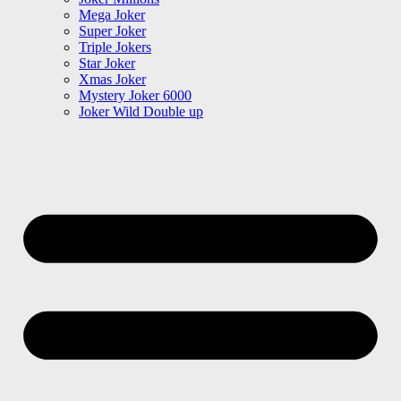
Mega Joker
Super Joker
Triple Jokers
Star Joker
Xmas Joker
Mystery Joker 6000
Joker Wild Double up