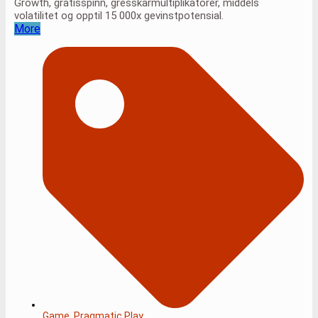
Growth, gratisspinn, gresskarmultiplikatorer, middels
volatilitet og opptil 15 000x gevinstpotensial.
More
Game
,
Pragmatic Play