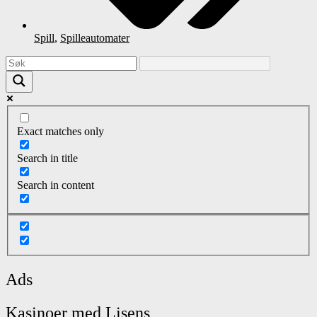
Spill
,
Spilleautomater
Exact matches only
Search in title
Search in content
Ads
Kasinoer med Lisens