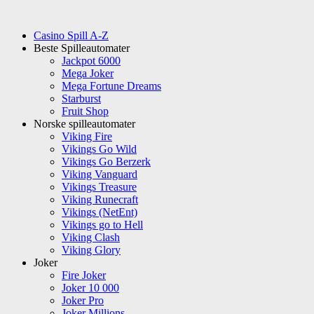
Skip
to
Casino Spill A-Z
content
Beste Spilleautomater
Jackpot 6000
Mega Joker
Mega Fortune Dreams
Starburst
Fruit Shop
Norske spilleautomater
Viking Fire
Vikings Go Wild
Vikings Go Berzerk
Viking Vanguard
Vikings Treasure
Viking Runecraft
Vikings (NetEnt)
Vikings go to Hell
Viking Clash
Viking Glory
Joker
Fire Joker
Joker 10 000
Joker Pro
Joker Millions