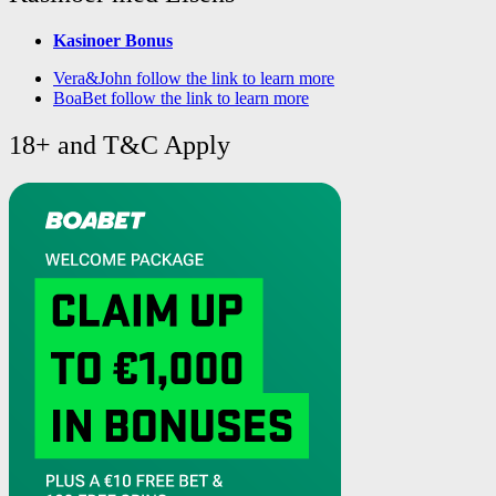
Kasinoer
Bonus
Vera&John
follow the link to learn more
BoaBet
follow the link to learn more
18+ and T&C Apply