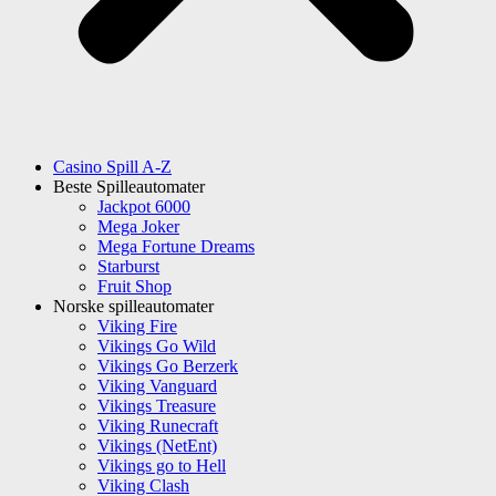
Casino Spill A-Z
Beste Spilleautomater
Jackpot 6000
Mega Joker
Mega Fortune Dreams
Starburst
Fruit Shop
Norske spilleautomater
Viking Fire
Vikings Go Wild
Vikings Go Berzerk
Viking Vanguard
Vikings Treasure
Viking Runecraft
Vikings (NetEnt)
Vikings go to Hell
Viking Clash