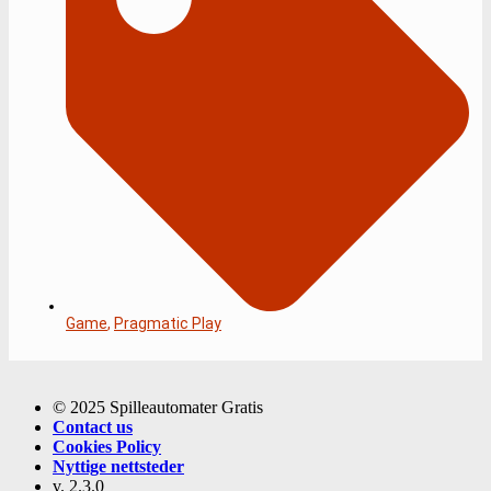
Game
,
Pragmatic Play
© 2025 Spilleautomater Gratis
Contact us
Cookies Policy
Nyttige nettsteder
v. 2.3.0