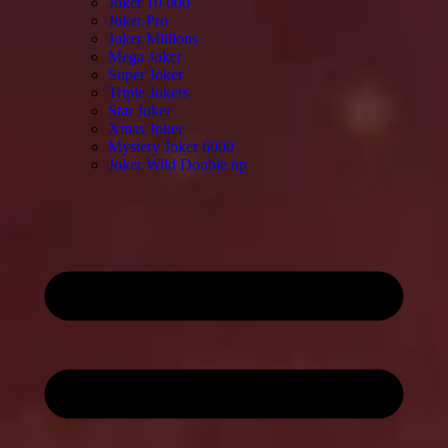
Joker 10 000
Joker Pro
Joker Millions
Mega Joker
Super Joker
Triple Jokers
Star Joker
Xmas Joker
Mystery Joker 6000
Joker Wild Double up