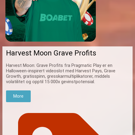
Harvest Moon Grave Profits
Harvest Moon: Grave Profits fra Pragmatic Play er en
Halloween-inspirert videoslot med Harvest Pays, Grave
Growth, gratisspinn, gresskarmultiplikatorer, middels
volatilitet og opptil 15 000x gevinstpotensial.
More