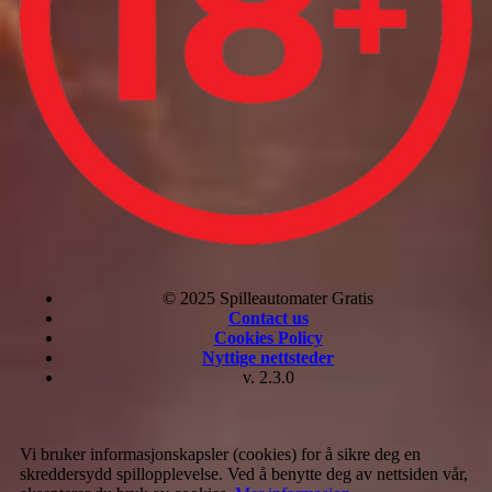
© 2025 Spilleautomater Gratis
Contact us
Cookies Policy
Nyttige nettsteder
v. 2.3.0
Vi bruker informasjonskapsler (cookies) for å sikre deg en
skreddersydd spillopplevelse. Ved å benytte deg av nettsiden vår,