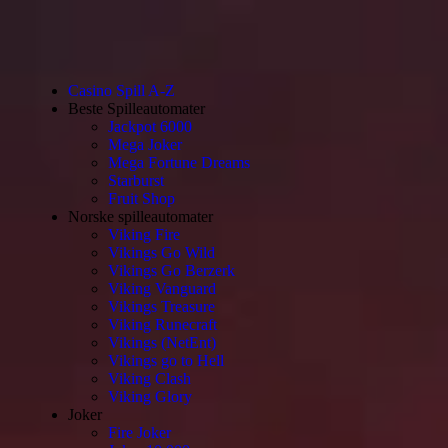
Casino Spill A-Z
Beste Spilleautomater
Jackpot 6000
Mega Joker
Mega Fortune Dreams
Starburst
Fruit Shop
Norske spilleautomater
Viking Fire
Vikings Go Wild
Vikings Go Berzerk
Viking Vanguard
Vikings Treasure
Viking Runecraft
Vikings (NetEnt)
Vikings go to Hell
Viking Clash
Viking Glory
Joker
Fire Joker