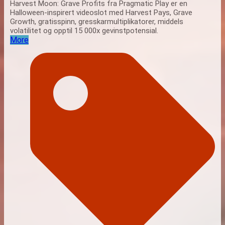
Harvest Moon: Grave Profits fra Pragmatic Play er en
Halloween-inspirert videoslot med Harvest Pays, Grave
Growth, gratisspinn, gresskarmultiplikatorer, middels
volatilitet og opptil 15 000x gevinstpotensial.
More