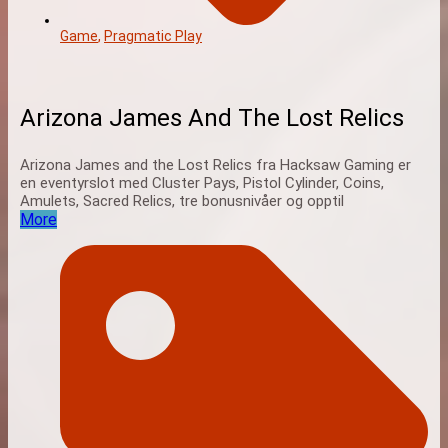
Game
,
Pragmatic Play
Arizona James And The Lost Relics
Arizona James and the Lost Relics fra Hacksaw Gaming er
en eventyrslot med Cluster Pays, Pistol Cylinder, Coins,
Amulets, Sacred Relics, tre bonusnivåer og opptil
More