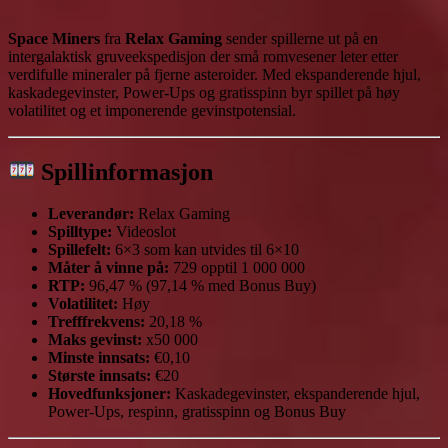
Space Miners
fra
Relax Gaming
sender spillerne ut på en
intergalaktisk gruveekspedisjon der små romvesener leter etter
verdifulle mineraler på fjerne asteroider. Med ekspanderende hjul,
kaskadegevinster, Power-Ups og gratisspinn byr spillet på høy
volatilitet og et imponerende gevinstpotensial.
Spillinformasjon
Leverandør:
Relax Gaming
Spilltype:
Videoslot
Spillefelt:
6×3 som kan utvides til 6×10
Måter å vinne på:
729 opptil 1 000 000
RTP:
96,47 % (97,14 % med Bonus Buy)
Volatilitet:
Høy
Trefffrekvens:
20,18 %
Maks gevinst:
x50 000
Minste innsats:
€0,10
Største innsats:
€20
Hovedfunksjoner:
Kaskadegevinster, ekspanderende hjul,
Power-Ups, respinn, gratisspinn og Bonus Buy