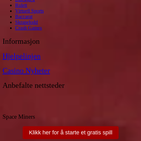
Rulett
Virtuell Sports
Baccarat
Skrapelodd
Crash Games
Informasjon
Hjelpelinjen
Casino Nyheter
Anbefalte nettsteder
Space Miners
Klikk her for å starte et gratis spill