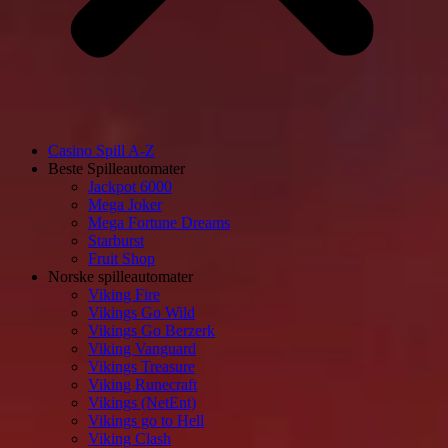
Casino Spill A-Z
Beste Spilleautomater
Jackpot 6000
Mega Joker
Mega Fortune Dreams
Starburst
Fruit Shop
Norske spilleautomater
Viking Fire
Vikings Go Wild
Vikings Go Berzerk
Viking Vanguard
Vikings Treasure
Viking Runecraft
Vikings (NetEnt)
Vikings go to Hell
Viking Clash