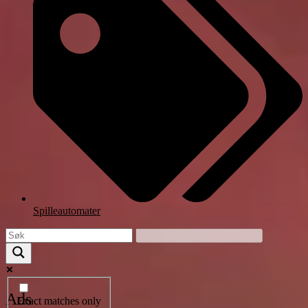
Spilleautomater
Ads
Exact matches only