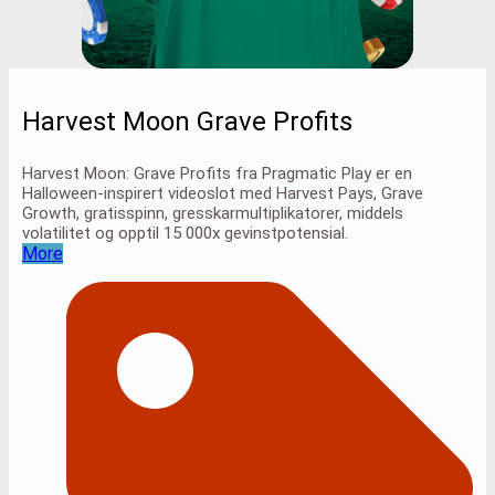
Harvest Moon Grave Profits
Harvest Moon: Grave Profits fra Pragmatic Play er en
Halloween-inspirert videoslot med Harvest Pays, Grave
Growth, gratisspinn, gresskarmultiplikatorer, middels
volatilitet og opptil 15 000x gevinstpotensial.
More