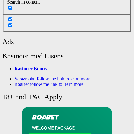
Search in content
Ads
Kasinoer med Lisens
Kasinoer
Bonus
Vera&John
follow the link to learn more
BoaBet
follow the link to learn more
18+ and T&C Apply