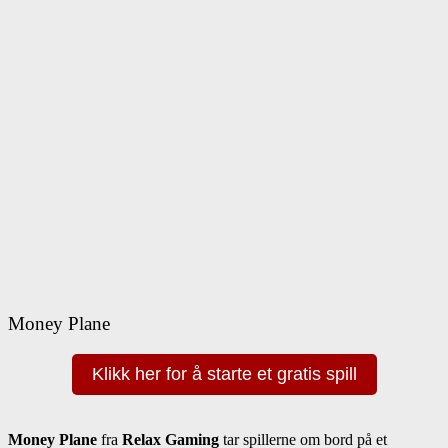
Money Plane
Klikk her for å starte et gratis spill
Money Plane
fra
Relax Gaming
tar spillerne om bord på et