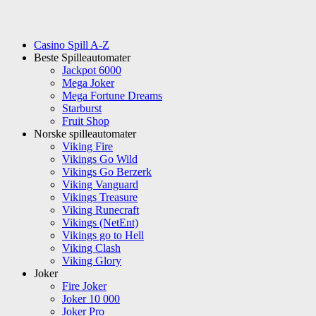
Skip
to
content
Casino Spill A-Z
Beste Spilleautomater
Jackpot 6000
Mega Joker
Mega Fortune Dreams
Starburst
Fruit Shop
Norske spilleautomater
Viking Fire
Vikings Go Wild
Vikings Go Berzerk
Viking Vanguard
Vikings Treasure
Viking Runecraft
Vikings (NetEnt)
Vikings go to Hell
Viking Clash
Viking Glory
Joker
Fire Joker
Joker 10 000
Joker Pro