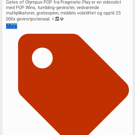
Gates of Olympus POP fra Pragmatic Play er en videoslot
med POP Wins, tumbling-gevinster, vedvarende
multiplikatorer, gratisspinn, middels volatilitet og opptil 25
000x gevinstpotensial. ⚡🏛️💎
More