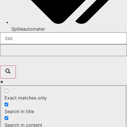
Spilleautomater
Exact matches only
Search in title
Search in content