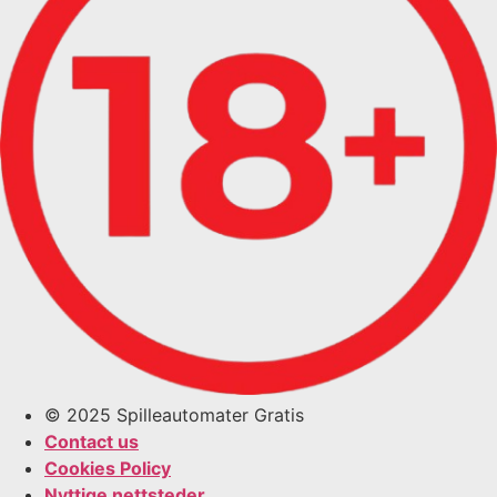
© 2025 Spilleautomater Gratis
Contact us
Cookies Policy
Nyttige nettsteder