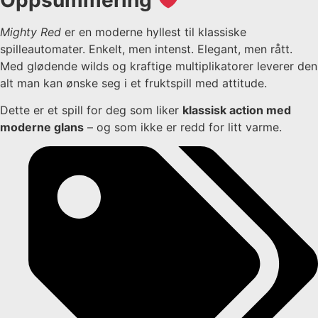
Mighty Red
er en moderne hyllest til klassiske
spilleautomater. Enkelt, men intenst. Elegant, men rått.
Med glødende wilds og kraftige multiplikatorer leverer den
alt man kan ønske seg i et fruktspill med attitude.
Dette er et spill for deg som liker
klassisk action med
moderne glans
– og som ikke er redd for litt varme.