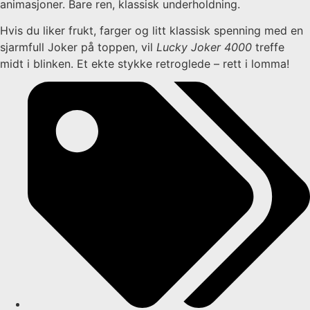
animasjoner. Bare ren, klassisk underholdning.
Hvis du liker frukt, farger og litt klassisk spenning med en
sjarmfull Joker på toppen, vil
Lucky Joker 4000
treffe
midt i blinken. Et ekte stykke retroglede – rett i lomma!