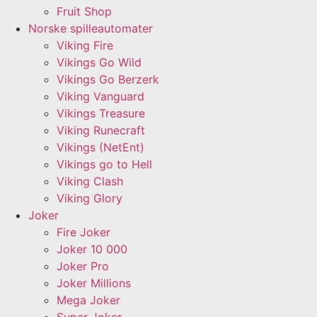
Fruit Shop
Norske spilleautomater
Viking Fire
Vikings Go Wild
Vikings Go Berzerk
Viking Vanguard
Vikings Treasure
Viking Runecraft
Vikings (NetEnt)
Vikings go to Hell
Viking Clash
Viking Glory
Joker
Fire Joker
Joker 10 000
Joker Pro
Joker Millions
Mega Joker