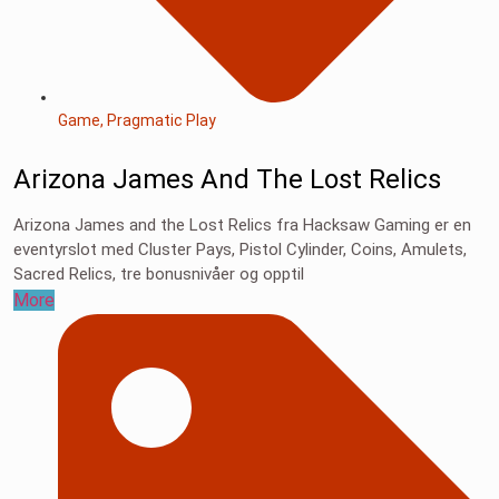
Game
,
Pragmatic Play
Arizona James And The Lost Relics
Arizona James and the Lost Relics fra Hacksaw Gaming er en
eventyrslot med Cluster Pays, Pistol Cylinder, Coins, Amulets,
Sacred Relics, tre bonusnivåer og opptil
More