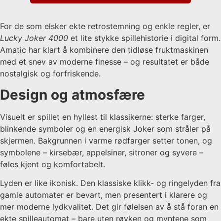
For de som elsker ekte retrostemning og enkle regler, er
Lucky Joker 4000
et lite stykke spillehistorie i digital form.
Amatic har klart å kombinere den tidløse fruktmaskinen
med et snev av moderne finesse – og resultatet er både
nostalgisk og forfriskende.
Design og atmosfære
Visuelt er spillet en hyllest til klassikerne: sterke farger,
blinkende symboler og en energisk Joker som stråler på
skjermen. Bakgrunnen i varme rødfarger setter tonen, og
symbolene – kirsebær, appelsiner, sitroner og syvere –
føles kjent og komfortabelt.
Lyden er like ikonisk. Den klassiske klikk- og ringelyden fra
gamle automater er bevart, men presentert i klarere og
mer moderne lydkvalitet. Det gir følelsen av å stå foran en
ekte spilleautomat – bare uten røyken og myntene som