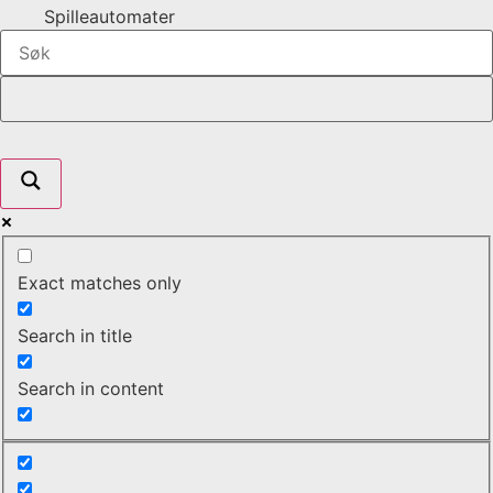
Spilleautomater
Exact matches only
Search in title
Search in content