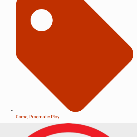
Game
,
Pragmatic Play