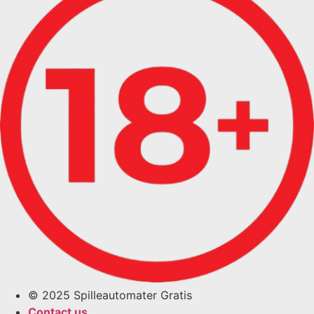
© 2025 Spilleautomater Gratis
Contact us