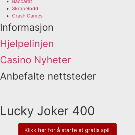
Baccarat
Skrapelodd
Crash Games
Informasjon
Hjelpelinjen
Casino Nyheter
Anbefalte nettsteder
Lucky Joker 400
Klikk her for å starte et gratis spill