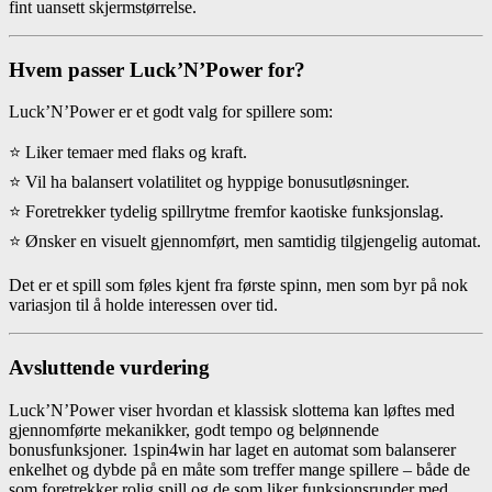
fint uansett skjermstørrelse.
Hvem passer Luck’N’Power for?
Luck’N’Power er et godt valg for spillere som:
⭐ Liker temaer med flaks og kraft.
⭐ Vil ha balansert volatilitet og hyppige bonusutløsninger.
⭐ Foretrekker tydelig spillrytme fremfor kaotiske funksjonslag.
⭐ Ønsker en visuelt gjennomført, men samtidig tilgjengelig automat.
Det er et spill som føles kjent fra første spinn, men som byr på nok
variasjon til å holde interessen over tid.
Avsluttende vurdering
Luck’N’Power viser hvordan et klassisk slottema kan løftes med
gjennomførte mekanikker, godt tempo og belønnende
bonusfunksjoner. 1spin4win har laget en automat som balanserer
enkelhet og dybde på en måte som treffer mange spillere – både de
som foretrekker rolig spill og de som liker funksjonsrunder med