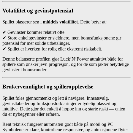
Volatilitet og gevinstpotensial
Spillet plasserer seg i
middels volatilitet
. Dette betyr at:
✔ Gevinster kommer relativt ofte.
✔ Store enkeltgevinster er sjeldnere, men bonusfunksjonene gir
potensial for mer solide utbetalinger.
✔ Spillet er hverken for rolig eller ekstremt risikabelt.
Denne balanserte profilen gjør Luck’N’Power attraktivt både for
spillere som ønsker jevn progresjon, og for de som jakter betydelige
gevinster i bonusrunder.
Brukervennlighet og spilleropplevelse
Spillet føles gjennomtenkt og lett å navigere. Innsatsvalg,
gevinsttabeller og funksjonsforklaringer er tydelig plassert og
intuitive. Dette gjør det enkelt å hoppe inn og starte raskt — enten
du er nybegynner eller erfaren.
Rent teknisk fungerer automaten godt både på mobil og PC.
Symbolene er klare, kontrollene responsive, og animasjonene flyter