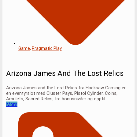
Game
,
Pragmatic Play
Arizona James And The Lost Relics
Arizona James and the Lost Relics fra Hacksaw Gaming er
en eventyrslot med Cluster Pays, Pistol Cylinder, Coins,
Amulets, Sacred Relics, tre bonusnivåer og opptil
More