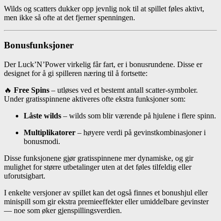
Wilds og scatters dukker opp jevnlig nok til at spillet føles aktivt,
men ikke så ofte at det fjerner spenningen.
Bonusfunksjoner
Der Luck’N’Power virkelig får fart, er i bonusrundene. Disse er
designet for å gi spilleren næring til å fortsette:
🔥
Free Spins
– utløses ved et bestemt antall scatter-symboler.
Under gratisspinnene aktiveres ofte ekstra funksjoner som:
Låste wilds
– wilds som blir værende på hjulene i flere spinn.
Multiplikatorer
– høyere verdi på gevinstkombinasjoner i
bonusmodi.
Disse funksjonene gjør gratisspinnene mer dynamiske, og gir
mulighet for større utbetalinger uten at det føles tilfeldig eller
uforutsigbart.
I enkelte versjoner av spillet kan det også finnes et bonushjul eller
minispill som gir ekstra premieeffekter eller umiddelbare gevinster
— noe som øker gjenspillingsverdien.