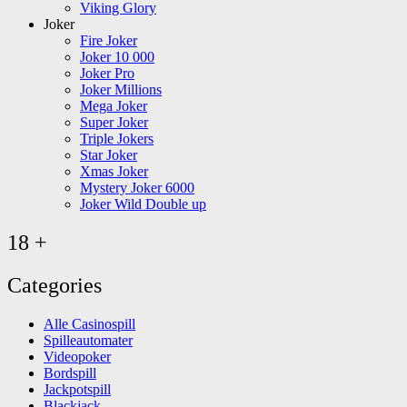
Viking Glory
Joker
Fire Joker
Joker 10 000
Joker Pro
Joker Millions
Mega Joker
Super Joker
Triple Jokers
Star Joker
Xmas Joker
Mystery Joker 6000
Joker Wild Double up
18 +
Categories
Alle Casinospill
Spilleautomater
Videopoker
Bordspill
Jackpotspill
Blackjack