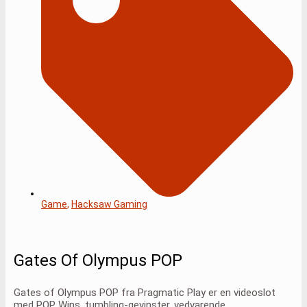
Game
,
Hacksaw Gaming
Gates Of Olympus POP
Gates of Olympus POP fra Pragmatic Play er en videoslot
med POP Wins, tumbling-gevinster, vedvarende