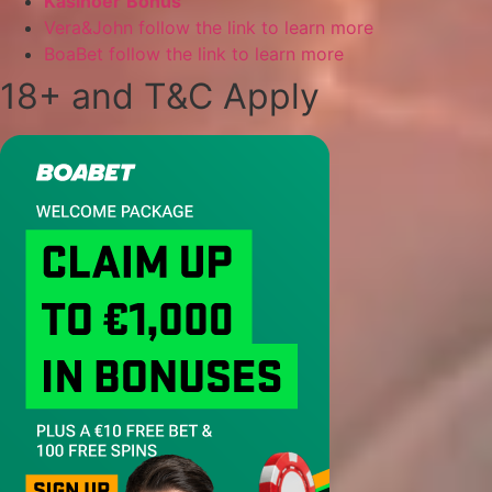
Kasinoer
Bonus
Vera&John
follow the link to learn more
BoaBet
follow the link to learn more
18+ and T&C Apply