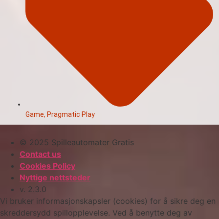
Game
,
Pragmatic Play
© 2025 Spilleautomater Gratis
Contact us
Cookies Policy
Nyttige nettsteder
v. 2.3.0
Vi bruker informasjonskapsler (cookies) for å sikre deg en
skreddersydd spillopplevelse. Ved å benytte deg av