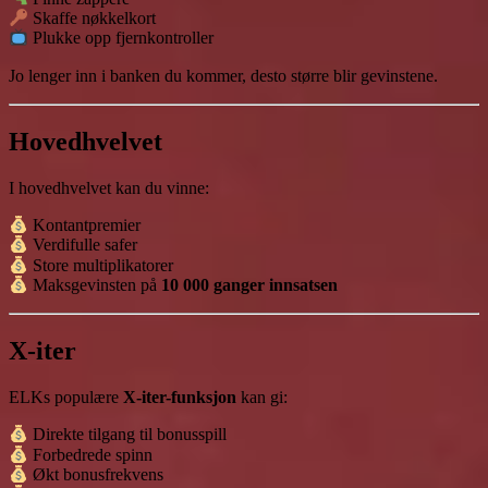
Skaffe nøkkelkort
Plukke opp fjernkontroller
Jo lenger inn i banken du kommer, desto større blir gevinstene.
Hovedhvelvet
I hovedhvelvet kan du vinne:
Kontantpremier
Verdifulle safer
Store multiplikatorer
Maksgevinsten på
10 000 ganger innsatsen
X-iter
ELKs populære
X-iter-funksjon
kan gi:
Direkte tilgang til bonusspill
Forbedrede spinn
Økt bonusfrekvens