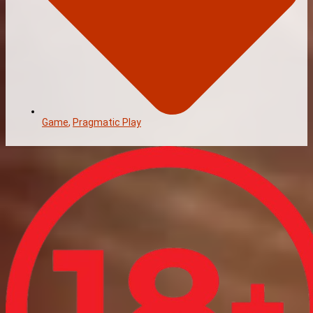
Game
,
Pragmatic Play