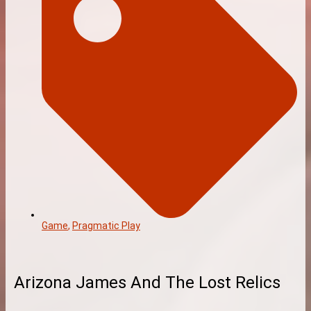
Game
,
Pragmatic Play
Arizona James And The Lost Relics