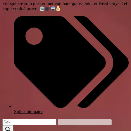
For spillere som ønsker mer enn bare gratisspinn, er Heist Guys 2 et
kupp verdt å prøve.
Spilleautomater