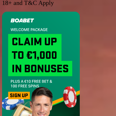
18+ and T&C Apply