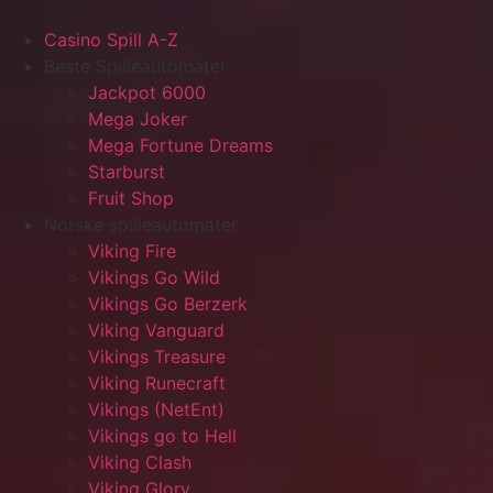
Skip
to
Casino Spill A-Z
content
Beste Spilleautomater
Jackpot 6000
Mega Joker
Mega Fortune Dreams
Starburst
Fruit Shop
Norske spilleautomater
Viking Fire
Vikings Go Wild
Vikings Go Berzerk
Viking Vanguard
Vikings Treasure
Viking Runecraft
Vikings (NetEnt)
Vikings go to Hell
Viking Clash
Viking Glory