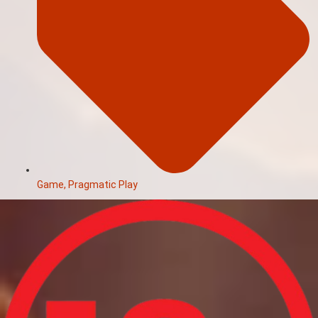
Game
,
Pragmatic Play