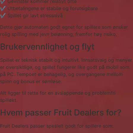
✔ Gevinster kommer relativt ofte
✔ Utbetalingene er stabile og forutsigbare
✔ Spillet gir lavt stressnivå
Dette gjør automaten godt egnet for spillere som ønsker
rolig spilling med jevn belønning, fremfor høy risiko.
Brukervennlighet og flyt
Spillet er teknisk stabilt og intuitivt. Innsatsvalg og menyer
er oversiktlige, og spillet fungerer like godt på mobil som
på PC. Tempoet er behagelig, og overgangene mellom
spinn og bonus er sømløse.
Alt ligger til rette for en avslappende og problemfri
spilløkt.
Hvem passer Fruit Dealers for?
Fruit Dealers passer spesielt godt for spillere som: