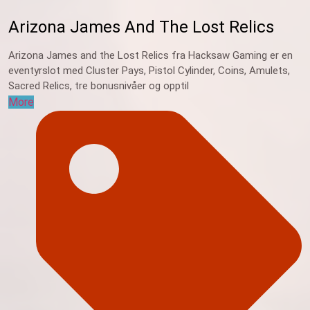
Arizona James And The Lost Relics
Arizona James and the Lost Relics fra Hacksaw Gaming er en
eventyrslot med Cluster Pays, Pistol Cylinder, Coins, Amulets,
Sacred Relics, tre bonusnivåer og opptil
More