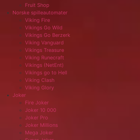
Fruit Shop
Norske spilleautomater
Viking Fire
Vikings Go Wild
Vikings Go Berzerk
Viking Vanguard
Vikings Treasure
Viking Runecraft
Vikings (NetEnt)
Vikings go to Hell
Viking Clash
Viking Glory
Joker
Fire Joker
Joker 10 000
Joker Pro
Joker Millions
Mega Joker