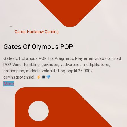
Game
,
Hacksaw Gaming
Gates Of Olympus POP
Gates of Olympus POP fra Pragmatic Play er en videoslot med
POP Wins, tumbling-gevinster, vedvarende multiplikatorer,
gratisspinn, middels volatilitet og opptil 25 000x
gevinstpotensial.
More