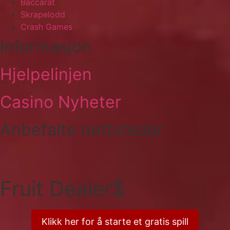
Baccarat
Skrapelodd
Crash Games
Informasjon
Hjelpelinjen
Casino Nyheter
Anbefalte nettsteder
Fruit Dealer$
Klikk her for å starte et gratis spill