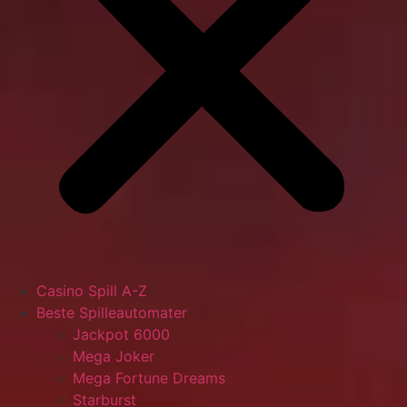
Casino Spill A-Z
Beste Spilleautomater
Jackpot 6000
Mega Joker
Mega Fortune Dreams
Starburst