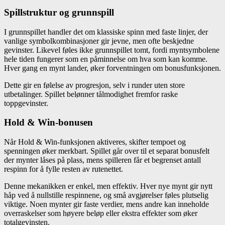
Spillstruktur og grunnspill
I grunnspillet handler det om klassiske spinn med faste linjer, der
vanlige symbolkombinasjoner gir jevne, men ofte beskjedne
gevinster. Likevel føles ikke grunnspillet tomt, fordi myntsymbolene
hele tiden fungerer som en påminnelse om hva som kan komme.
Hver gang en mynt lander, øker forventningen om bonusfunksjonen.
Dette gir en følelse av progresjon, selv i runder uten store
utbetalinger. Spillet belønner tålmodighet fremfor raske
toppgevinster.
Hold & Win-bonusen
Når Hold & Win-funksjonen aktiveres, skifter tempoet og
spenningen øker merkbart. Spillet går over til et separat bonusfelt
der mynter låses på plass, mens spilleren får et begrenset antall
respinn for å fylle resten av rutenettet.
Denne mekanikken er enkel, men effektiv. Hver nye mynt gir nytt
håp ved å nullstille respinnene, og små avgjørelser føles plutselig
viktige. Noen mynter gir faste verdier, mens andre kan inneholde
overraskelser som høyere beløp eller ekstra effekter som øker
totalgevinsten.