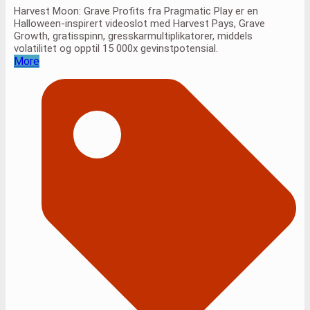
Harvest Moon: Grave Profits fra Pragmatic Play er en
Halloween-inspirert videoslot med Harvest Pays, Grave
Growth, gratisspinn, gresskarmultiplikatorer, middels
volatilitet og opptil 15 000x gevinstpotensial.
More