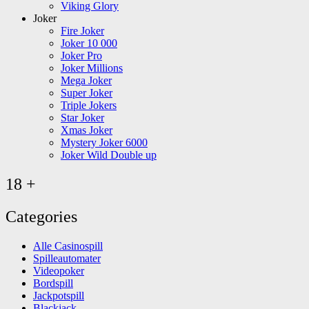
Viking Glory
Joker
Fire Joker
Joker 10 000
Joker Pro
Joker Millions
Mega Joker
Super Joker
Triple Jokers
Star Joker
Xmas Joker
Mystery Joker 6000
Joker Wild Double up
18 +
Categories
Alle Casinospill
Spilleautomater
Videopoker
Bordspill
Jackpotspill
Blackjack