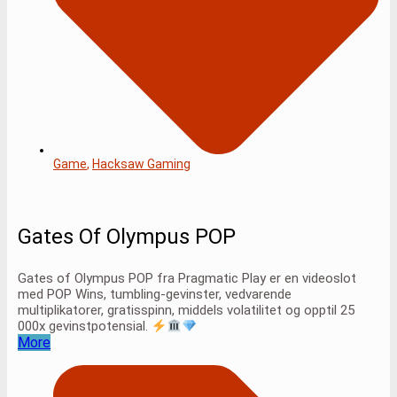
Game
,
Hacksaw Gaming
Gates Of Olympus POP
Gates of Olympus POP fra Pragmatic Play er en videoslot
med POP Wins, tumbling-gevinster, vedvarende
multiplikatorer, gratisspinn, middels volatilitet og opptil 25
000x gevinstpotensial.
More