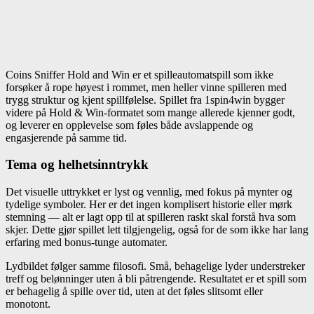
Coins Sniffer Hold and Win er et spilleautomatspill som ikke
forsøker å rope høyest i rommet, men heller vinne spilleren med
trygg struktur og kjent spillfølelse. Spillet fra
1spin4win
bygger
videre på Hold & Win-formatet som mange allerede kjenner godt,
og leverer en opplevelse som føles både avslappende og
engasjerende på samme tid.
Tema og helhetsinntrykk
Det visuelle uttrykket er lyst og vennlig, med fokus på mynter og
tydelige symboler. Her er det ingen komplisert historie eller mørk
stemning — alt er lagt opp til at spilleren raskt skal forstå hva som
skjer. Dette gjør spillet lett tilgjengelig, også for de som ikke har lang
erfaring med bonus-tunge automater.
Lydbildet følger samme filosofi. Små, behagelige lyder understreker
treff og belønninger uten å bli påtrengende. Resultatet er et spill som
er behagelig å spille over tid, uten at det føles slitsomt eller
monotont.