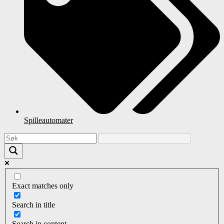
Spilleautomater
Exact matches only
Search in title
Search in content