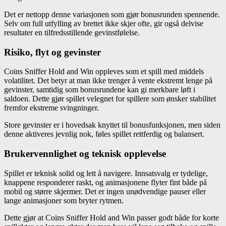
Det er nettopp denne variasjonen som gjør bonusrunden spennende.
Selv om full utfylling av brettet ikke skjer ofte, gir også delvise
resultater en tilfredsstillende gevinstfølelse.
Risiko, flyt og gevinster
Coins Sniffer Hold and Win oppleves som et spill med middels
volatilitet. Det betyr at man ikke trenger å vente ekstremt lenge på
gevinster, samtidig som bonusrundene kan gi merkbare løft i
saldoen. Dette gjør spillet velegnet for spillere som ønsker stabilitet
fremfor ekstreme svingninger.
Store gevinster er i hovedsak knyttet til bonusfunksjonen, men siden
denne aktiveres jevnlig nok, føles spillet rettferdig og balansert.
Brukervennlighet og teknisk opplevelse
Spillet er teknisk solid og lett å navigere. Innsatsvalg er tydelige,
knappene responderer raskt, og animasjonene flyter fint både på
mobil og større skjermer. Det er ingen unødvendige pauser eller
lange animasjoner som bryter rytmen.
Dette gjør at Coins Sniffer Hold and Win passer godt både for korte