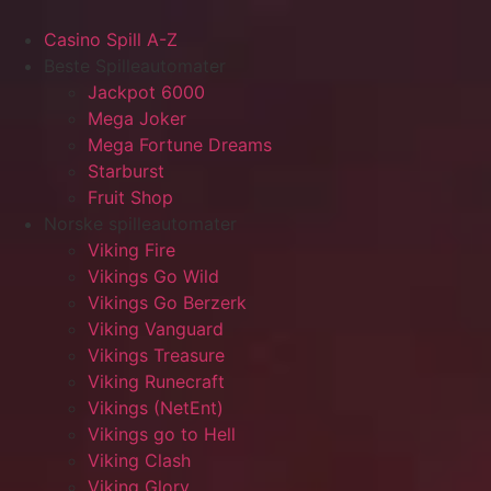
Skip
to
Casino Spill A-Z
content
Beste Spilleautomater
Jackpot 6000
Mega Joker
Mega Fortune Dreams
Starburst
Fruit Shop
Norske spilleautomater
Viking Fire
Vikings Go Wild
Vikings Go Berzerk
Viking Vanguard
Vikings Treasure
Viking Runecraft
Vikings (NetEnt)
Vikings go to Hell
Viking Clash
Viking Glory