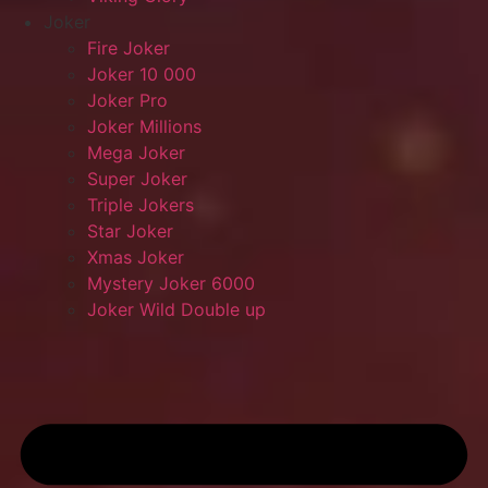
Joker
Fire Joker
Joker 10 000
Joker Pro
Joker Millions
Mega Joker
Super Joker
Triple Jokers
Star Joker
Xmas Joker
Mystery Joker 6000
Joker Wild Double up