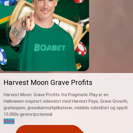
Harvest Moon Grave Profits
Harvest Moon: Grave Profits fra Pragmatic Play er en
Halloween-inspirert videoslot med Harvest Pays, Grave Growth,
gratisspinn, gresskarmultiplikatorer, middels volatilitet og opptil
15 000x gevinstpotensial.
More