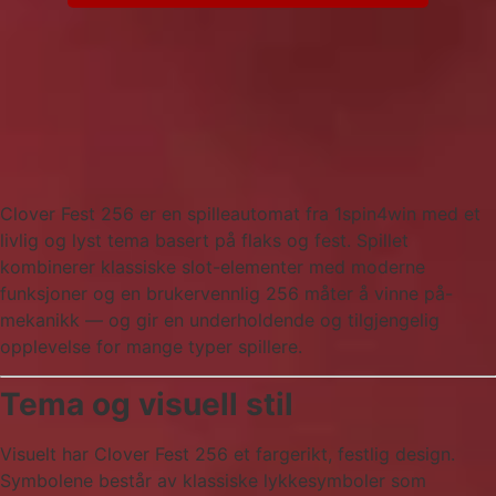
Clover Fest 256 er en spilleautomat fra 1spin4win med et
livlig og lyst tema basert på flaks og fest. Spillet
kombinerer klassiske slot-elementer med moderne
funksjoner og en brukervennlig 256 måter å vinne på-
mekanikk — og gir en underholdende og tilgjengelig
opplevelse for mange typer spillere.
Tema og visuell stil
Visuelt har Clover Fest 256 et fargerikt, festlig design.
Symbolene består av klassiske lykkesymboler som