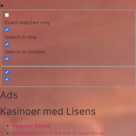
Exact matches only
Search in title
Search in content
Ads
Kasinoer med Lisens
Kasinoer
Bonus
Vera&John
follow the link to learn more