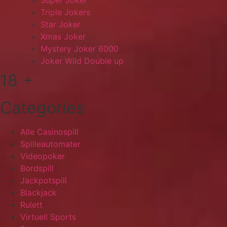
Super Joker
Triple Jokers
Star Joker
Xmas Joker
Mystery Joker 6000
Joker Wild Double up
18 +
Categories
Alle Casinospill
Spilleautomater
Videopoker
Bordspill
Jackpotspill
Blackjack
Rulett
Virtuell Sports