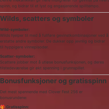
spinn, og bidrar til et lyst og engasjerende spilltempo.
Wilds, scatters og symboler
Wild-symboler:
Wilds hjelper til med å fullføre gevinstkombinasjoner ved å
erstatte andre symboler. De dukker opp jevnlig og bidrar
til hyppigere vinnepisoder.
Scatter-symboler:
Scattere jobber mot å utløse bonusfunksjonen, og deres
tilstedeværelse gir økt spenning i grunnspillet.
Bonusfunksjoner og gratisspinn
Det mest spennende med Clover Fest 256 er
bonusrundene:
🎁
Gratisspinn: