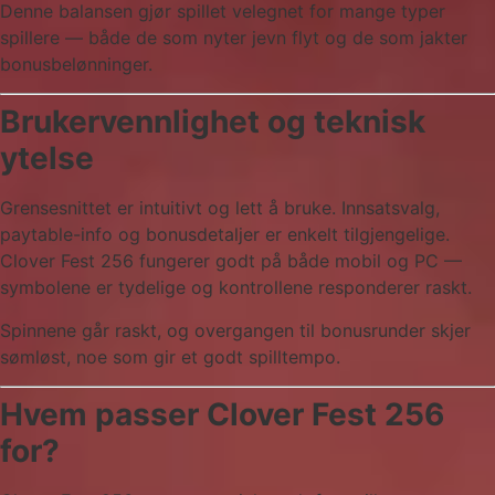
Denne balansen gjør spillet velegnet for mange typer
spillere — både de som nyter jevn flyt og de som jakter
bonusbelønninger.
Brukervennlighet og teknisk
ytelse
Grensesnittet er intuitivt og lett å bruke. Innsatsvalg,
paytable-info og bonusdetaljer er enkelt tilgjengelige.
Clover Fest 256 fungerer godt på både mobil og PC —
symbolene er tydelige og kontrollene responderer raskt.
Spinnene går raskt, og overgangen til bonusrunder skjer
sømløst, noe som gir et godt spilltempo.
Hvem passer Clover Fest 256
for?