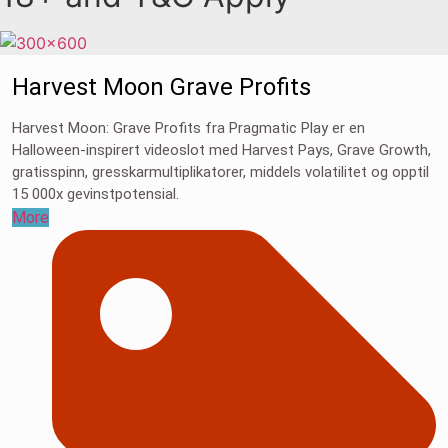
Harvest Moon Grave Profits
Harvest Moon: Grave Profits fra Pragmatic Play er en
Halloween-inspirert videoslot med Harvest Pays, Grave Growth,
gratisspinn, gresskarmultiplikatorer, middels volatilitet og opptil
15 000x gevinstpotensial.
More