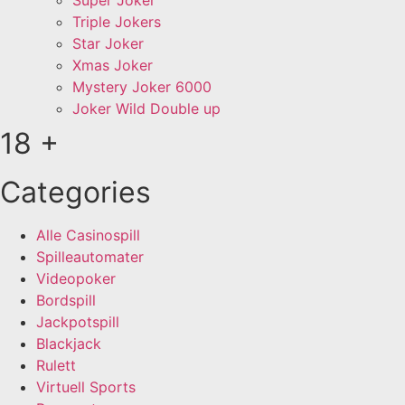
Super Joker
Triple Jokers
Star Joker
Xmas Joker
Mystery Joker 6000
Joker Wild Double up
18 +
Categories
Alle Casinospill
Spilleautomater
Videopoker
Bordspill
Jackpotspill
Blackjack
Rulett
Virtuell Sports