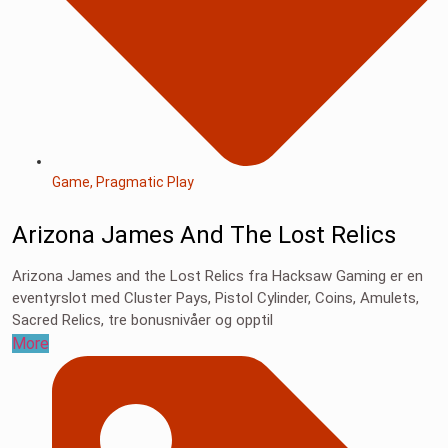
Game
,
Pragmatic Play
Arizona James And The Lost Relics
Arizona James and the Lost Relics fra Hacksaw Gaming er en
eventyrslot med Cluster Pays, Pistol Cylinder, Coins, Amulets,
Sacred Relics, tre bonusnivåer og opptil
More