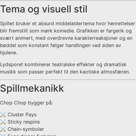
Tema og visuell stil
Spillet bruker et absurd middelaldertema hvor henrettelser
blir fremstilt som mørk komedie. Grafikken er fargerik og
svært animert, med overdrevne karakterreaksjoner og en
bøddel som konstant følger handlingen ved siden av
hjulene.
Lydsporet kombinerer teatralske effekter og dramatisk
musikk som passer perfekt til den kaotiske atmosfæren.
Spillmekanikk
Chop Chop bygger på:
⚔️ Cluster Pays
⚔️ Sticky respins
⚔️ Chain-symboler