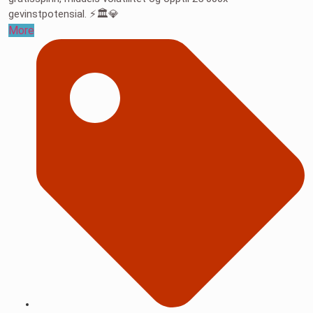
gevinstpotensial. ⚡🏛️💎
More