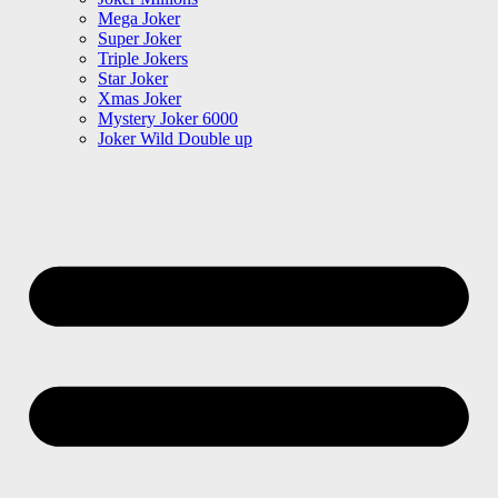
Mega Joker
Super Joker
Triple Jokers
Star Joker
Xmas Joker
Mystery Joker 6000
Joker Wild Double up