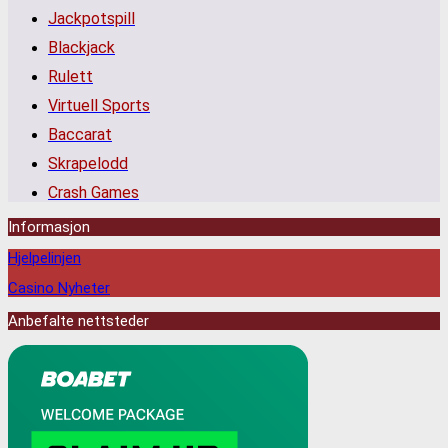
Jackpotspill
Blackjack
Rulett
Virtuell Sports
Baccarat
Skrapelodd
Crash Games
Informasjon
Hjelpelinjen
Casino Nyheter
Anbefalte nettsteder