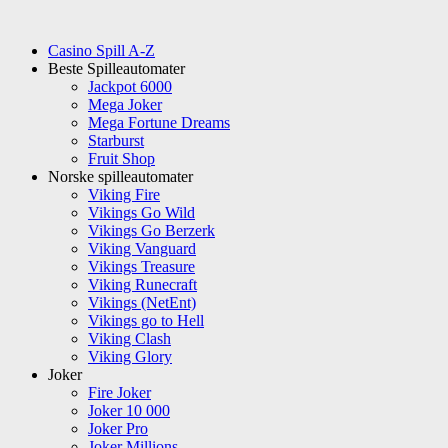
Skip
to
Casino Spill A-Z
content
Beste Spilleautomater
Jackpot 6000
Mega Joker
Mega Fortune Dreams
Starburst
Fruit Shop
Norske spilleautomater
Viking Fire
Vikings Go Wild
Vikings Go Berzerk
Viking Vanguard
Vikings Treasure
Viking Runecraft
Vikings (NetEnt)
Vikings go to Hell
Viking Clash
Viking Glory
Joker
Fire Joker
Joker 10 000
Joker Pro
Joker Millions