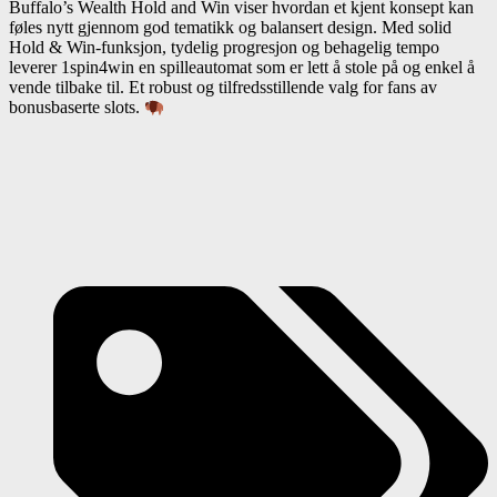
Buffalo’s Wealth Hold and Win viser hvordan et kjent konsept kan
føles nytt gjennom god tematikk og balansert design. Med solid
Hold & Win-funksjon, tydelig progresjon og behagelig tempo
leverer 1spin4win en spilleautomat som er lett å stole på og enkel å
vende tilbake til. Et robust og tilfredsstillende valg for fans av
bonusbaserte slots.