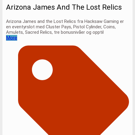
Arizona James And The Lost Relics
Arizona James and the Lost Relics fra Hacksaw Gaming er
en eventyrslot med Cluster Pays, Pistol Cylinder, Coins,
Amulets, Sacred Relics, tre bonusnivåer og opptil
More