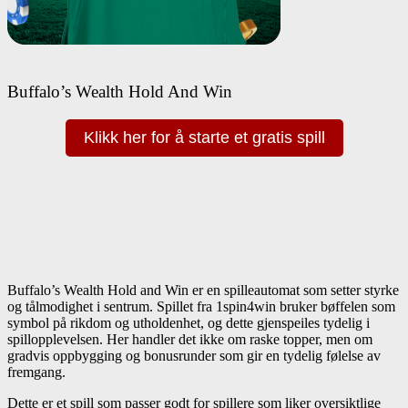
Buffalo’s Wealth Hold And Win
Klikk her for å starte et gratis spill
Buffalo’s Wealth Hold and Win er en spilleautomat som setter styrke
og tålmodighet i sentrum. Spillet fra
1spin4win
bruker bøffelen som
symbol på rikdom og utholdenhet, og dette gjenspeiles tydelig i
spillopplevelsen. Her handler det ikke om raske topper, men om
gradvis oppbygging og bonusrunder som gir en tydelig følelse av
fremgang.
Dette er et spill som passer godt for spillere som liker oversiktlige