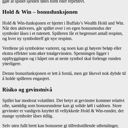
gjør at spillet sjelden føles tomt eller repetitivt.
Hold & Win – bonusfunksjonen
Hold & Win-funksjonen er hjertet i Buffalo’s Wealth Hold and Win.
Når den aktiveres, går spillet over i en egen bonusmodus der
symboler låses i et rutenett. Spilleren får et begrenset antall respinn,
og hver ny symboltreff gir nye respinn.
Verdiene på symbolene varierer, og noen kan gi høyere beløp eller
ekstra effekter som øker totalgevinsten. Spenningen ligger i
oppbyggingen og i håpet om at neste symbol skal forlenge runden
ytterligere.
Denne bonusfunksjonen er lett å forstå, men gir likevel nok dybde til
å holde spilleren engasjert.
Risiko og gevinstnivå
Spillet har moderat volatilitet. Det betyr at gevinster kommer relativt
ofte, samtidig som bonusrundene kan gi solide løft i saldoen. Store
gevinster er vanligvis knyttet til vellykkede Hold & Win-runder, der
mange symboler låses tidlig.
Selv uten fullt brett kan bonusene gi tilfredsstillende utbetalinger,