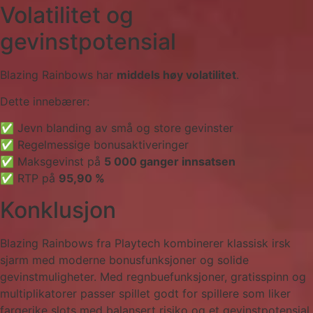
Volatilitet og
gevinstpotensial
Blazing Rainbows har
middels høy volatilitet
.
Dette innebærer:
✅ Jevn blanding av små og store gevinster
✅ Regelmessige bonusaktiveringer
✅ Maksgevinst på
5 000 ganger innsatsen
✅ RTP på
95,90 %
Konklusjon
Blazing Rainbows fra Playtech kombinerer klassisk irsk
sjarm med moderne bonusfunksjoner og solide
gevinstmuligheter. Med regnbuefunksjoner, gratisspinn og
multiplikatorer passer spillet godt for spillere som liker
fargerike slots med balansert risiko og et gevinstpotensial