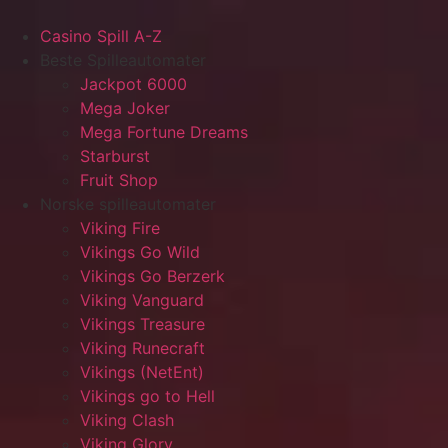
Skip
to
Casino Spill A-Z
content
Beste Spilleautomater
Jackpot 6000
Mega Joker
Mega Fortune Dreams
Starburst
Fruit Shop
Norske spilleautomater
Viking Fire
Vikings Go Wild
Vikings Go Berzerk
Viking Vanguard
Vikings Treasure
Viking Runecraft
Vikings (NetEnt)
Vikings go to Hell
Viking Clash
Viking Glory