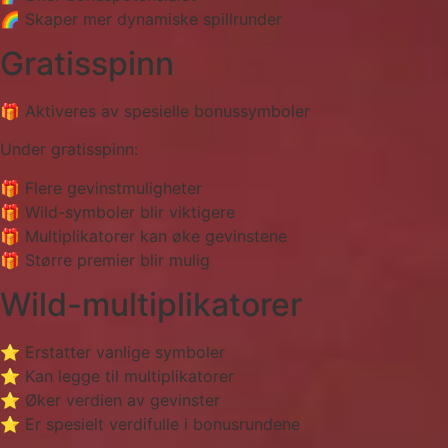
🌈 Skaper mer dynamiske spillrunder
Gratisspinn
🎁 Aktiveres av spesielle bonussymboler
Under gratisspinn:
🎁 Flere gevinstmuligheter
🎁 Wild-symboler blir viktigere
🎁 Multiplikatorer kan øke gevinstene
🎁 Større premier blir mulig
Wild-multiplikatorer
⭐ Erstatter vanlige symboler
⭐ Kan legge til multiplikatorer
⭐ Øker verdien av gevinster
⭐ Er spesielt verdifulle i bonusrundene