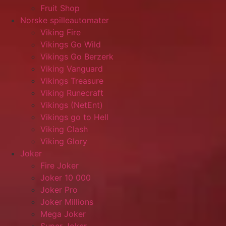
Fruit Shop
Norske spilleautomater
Viking Fire
Vikings Go Wild
Vikings Go Berzerk
Viking Vanguard
Vikings Treasure
Viking Runecraft
Vikings (NetEnt)
Vikings go to Hell
Viking Clash
Viking Glory
Joker
Fire Joker
Joker 10 000
Joker Pro
Joker Millions
Mega Joker