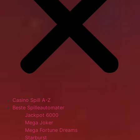
Casino Spill A-Z
Beste Spilleautomater
Jackpot 6000
Mega Joker
Mega Fortune Dreams
Starburst