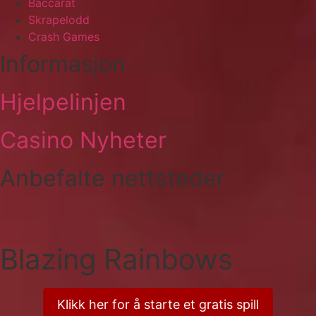
Baccarat
Skrapelodd
Crash Games
Informasjon
Hjelpelinjen
Casino Nyheter
Anbefalte nettsteder
Blazing Rainbows
Klikk her for å starte et gratis spill