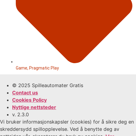
Game
,
Pragmatic Play
© 2025 Spilleautomater Gratis
Contact us
Cookies Policy
Nyttige nettsteder
v. 2.3.0
Vi bruker informasjonskapsler (cookies) for å sikre deg en
skreddersydd spillopplevelse. Ved å benytte deg av