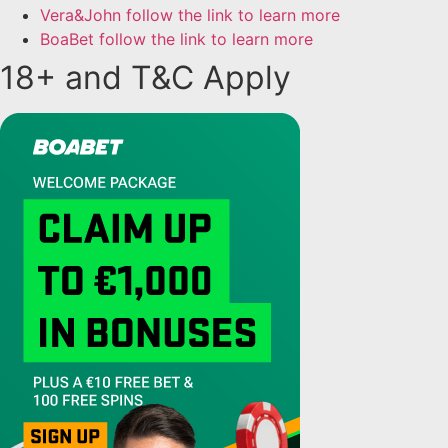
Vera&John
follow the link to learn more
BoaBet
follow the link to learn more
18+ and T&C Apply