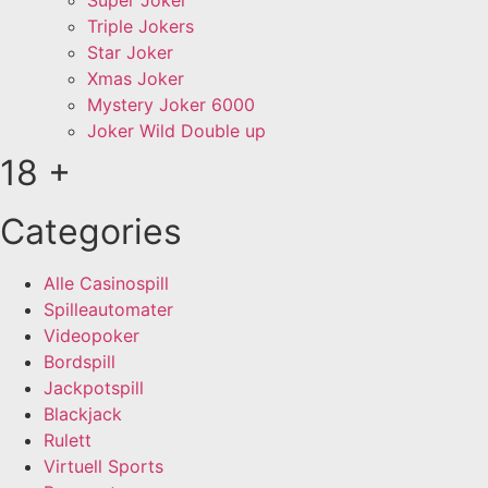
Super Joker
Triple Jokers
Star Joker
Xmas Joker
Mystery Joker 6000
Joker Wild Double up
18 +
Categories
Alle Casinospill
Spilleautomater
Videopoker
Bordspill
Jackpotspill
Blackjack
Rulett
Virtuell Sports