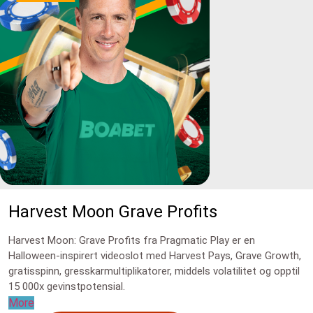
Harvest Moon Grave Profits
Harvest Moon: Grave Profits fra Pragmatic Play er en
Halloween-inspirert videoslot med Harvest Pays, Grave Growth,
gratisspinn, gresskarmultiplikatorer, middels volatilitet og opptil
15 000x gevinstpotensial.
More