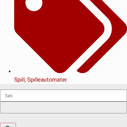
Spill
,
Spilleautomater