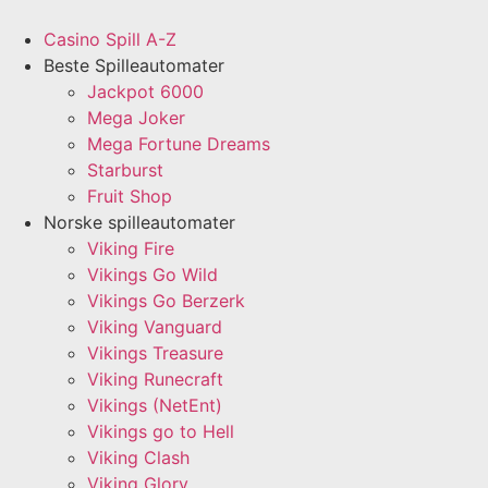
Skip
to
Casino Spill A-Z
content
Beste Spilleautomater
Jackpot 6000
Mega Joker
Mega Fortune Dreams
Starburst
Fruit Shop
Norske spilleautomater
Viking Fire
Vikings Go Wild
Vikings Go Berzerk
Viking Vanguard
Vikings Treasure
Viking Runecraft
Vikings (NetEnt)
Vikings go to Hell
Viking Clash
Viking Glory