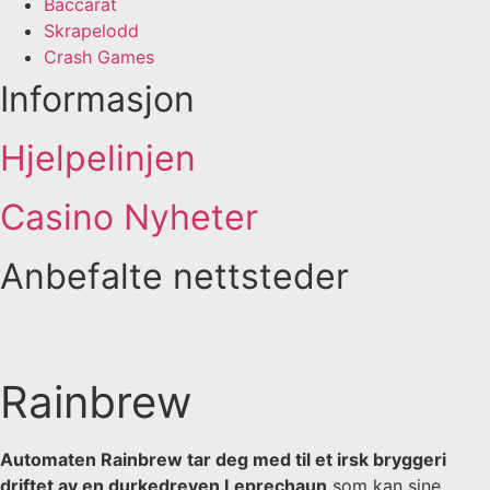
Baccarat
Skrapelodd
Crash Games
Informasjon
Hjelpelinjen
Casino Nyheter
Anbefalte nettsteder
Rainbrew
Automaten Rainbrew tar deg med til et irsk bryggeri
driftet av en durkedreven Leprechaun
som kan sine