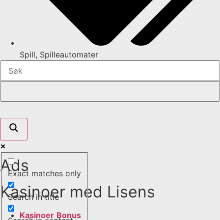
Spill
,
Spilleautomater
Ads
Exact matches only
Kasinoer med Lisens
Search in title
Kasinoer
Bonus