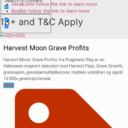
Search in content
Vera&John
follow the link to learn more
BoaBet
follow the link to learn more
18+ and T&C Apply
Harvest Moon Grave Profits
Harvest Moon: Grave Profits fra Pragmatic Play er en
Halloween-inspirert videoslot med Harvest Pays, Grave Growth,
gratisspinn, gresskarmultiplikatorer, middels volatilitet og opptil
15 000x gevinstpotensial.
More