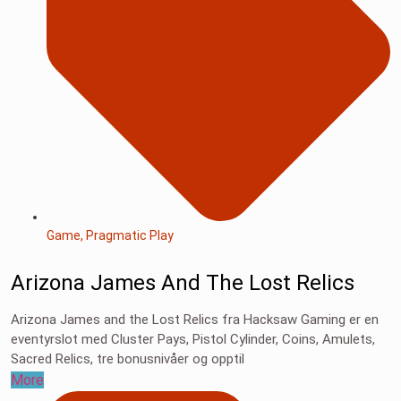
Game
,
Pragmatic Play
Arizona James And The Lost Relics
Arizona James and the Lost Relics fra Hacksaw Gaming er en
eventyrslot med Cluster Pays, Pistol Cylinder, Coins, Amulets,
Sacred Relics, tre bonusnivåer og opptil
More