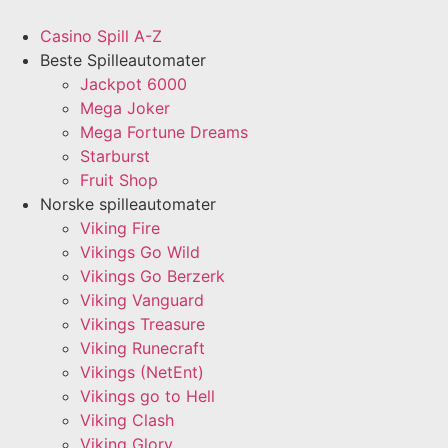
Skip
to
Casino Spill A-Z
content
Beste Spilleautomater
Jackpot 6000
Mega Joker
Mega Fortune Dreams
Starburst
Fruit Shop
Norske spilleautomater
Viking Fire
Vikings Go Wild
Vikings Go Berzerk
Viking Vanguard
Vikings Treasure
Viking Runecraft
Vikings (NetEnt)
Vikings go to Hell
Viking Clash
Viking Glory