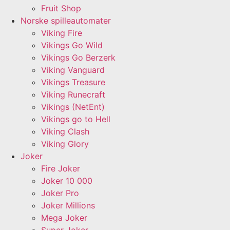
Fruit Shop
Norske spilleautomater
Viking Fire
Vikings Go Wild
Vikings Go Berzerk
Viking Vanguard
Vikings Treasure
Viking Runecraft
Vikings (NetEnt)
Vikings go to Hell
Viking Clash
Viking Glory
Joker
Fire Joker
Joker 10 000
Joker Pro
Joker Millions
Mega Joker