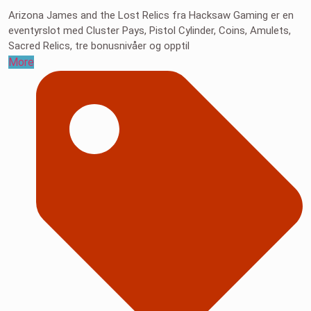
Arizona James and the Lost Relics fra Hacksaw Gaming er en
eventyrslot med Cluster Pays, Pistol Cylinder, Coins, Amulets,
Sacred Relics, tre bonusnivåer og opptil
More