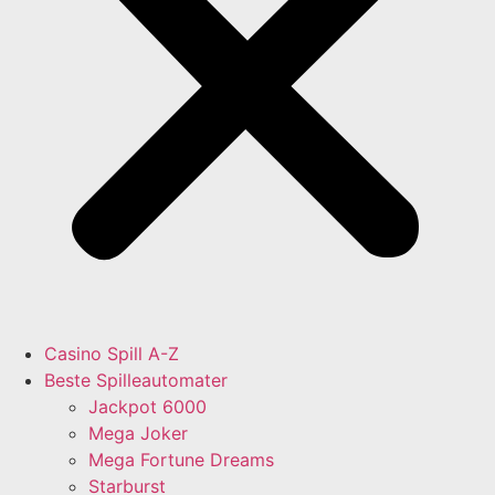
Casino Spill A-Z
Beste Spilleautomater
Jackpot 6000
Mega Joker
Mega Fortune Dreams
Starburst