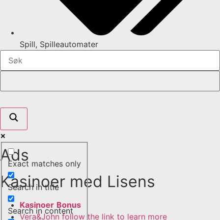
Spill
,
Spilleautomater
Ads
Exact matches only
Kasinoer med Lisens
Search in title
Kasinoer
Bonus
Search in content
Vera&John
follow the link to learn more