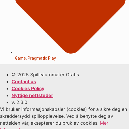
Game
,
Pragmatic Play
© 2025 Spilleautomater Gratis
Contact us
Cookies Policy
Nyttige nettsteder
v. 2.3.0
Vi bruker informasjonskapsler (cookies) for å sikre deg en
skreddersydd spillopplevelse. Ved å benytte deg av
nettsiden vår, aksepterer du bruk av cookies.
Mer