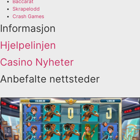
Baccarat
Skrapelodd
Crash Games
Informasjon
Hjelpelinjen
Casino Nyheter
Anbefalte nettsteder