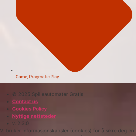
Game
,
Pragmatic Play
© 2025 Spilleautomater Gratis
Contact us
Cookies Policy
Nyttige nettsteder
v. 2.3.0
Vi bruker informasjonskapsler (cookies) for å sikre deg en