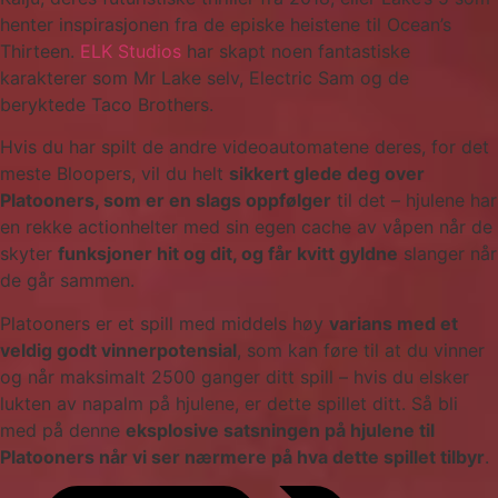
henter inspirasjonen fra de episke heistene til Ocean’s
Thirteen.
ELK Studios
har skapt noen fantastiske
karakterer som Mr Lake selv, Electric Sam og de
beryktede Taco Brothers.
Hvis du har spilt de andre videoautomatene deres, for det
meste Bloopers, vil du helt
sikkert glede deg over
Platooners, som er en slags oppfølger
til det – hjulene har
en rekke actionhelter med sin egen cache av våpen når de
skyter
funksjoner hit og dit, og får kvitt gyldne
slanger når
de går sammen.
Platooners er et spill med middels høy
varians med et
veldig godt vinnerpotensial
, som kan føre til at du vinner
og når maksimalt 2500 ganger ditt spill – hvis du elsker
lukten av napalm på hjulene, er dette spillet ditt. Så bli
med på denne
eksplosive satsningen på hjulene til
Platooners når vi ser nærmere på hva dette spillet tilbyr
.