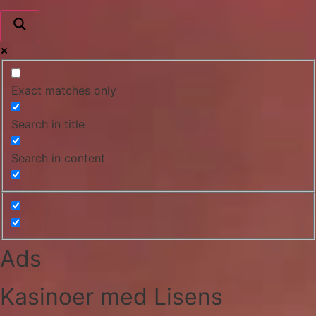
Exact matches only
Search in title
Search in content
Ads
Kasinoer med Lisens