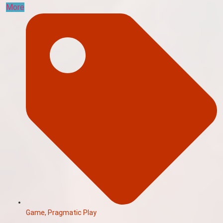
More
Game
,
Pragmatic Play