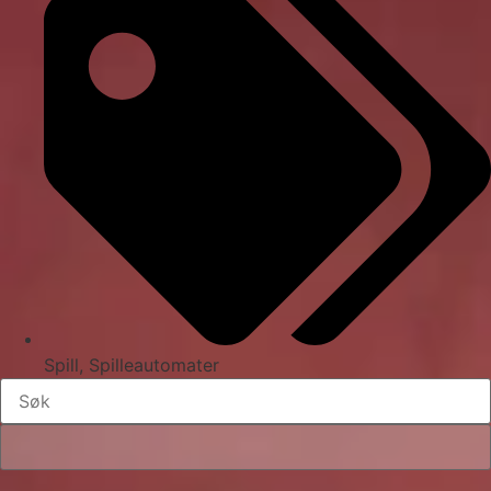
Spill
,
Spilleautomater