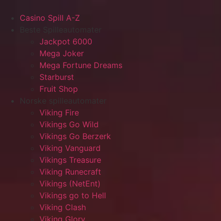
Skip
to
Casino Spill A-Z
content
Beste Spilleautomater
Jackpot 6000
Mega Joker
Mega Fortune Dreams
Starburst
Fruit Shop
Norske spilleautomater
Viking Fire
Vikings Go Wild
Vikings Go Berzerk
Viking Vanguard
Vikings Treasure
Viking Runecraft
Vikings (NetEnt)
Vikings go to Hell
Viking Clash
Viking Glory