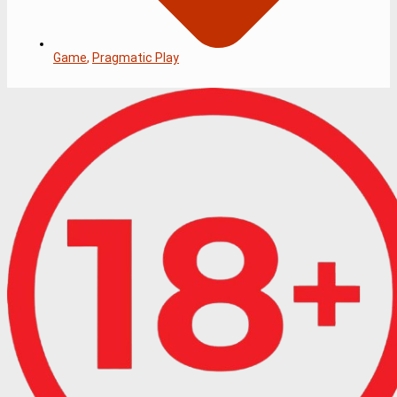
Game
,
Pragmatic Play