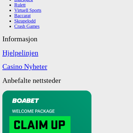
Rulett
Virtuell Sports
Baccarat
Skrapelodd
Crash Games
Informasjon
Hjelpelinjen
Casino Nyheter
Anbefalte nettsteder