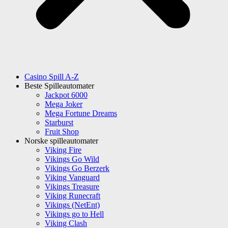
Casino Spill A-Z
Beste Spilleautomater
Jackpot 6000
Mega Joker
Mega Fortune Dreams
Starburst
Fruit Shop
Norske spilleautomater
Viking Fire
Vikings Go Wild
Vikings Go Berzerk
Viking Vanguard
Vikings Treasure
Viking Runecraft
Vikings (NetEnt)
Vikings go to Hell
Viking Clash