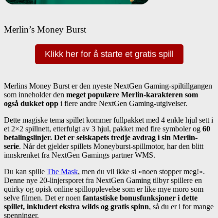
Merlin’s Money Burst
Klikk her for å starte et gratis spill
Merlins Money Burst er den nyeste NextGen Gaming-spiltillgangen
som inneholder den
meget populære Merlin-karakteren som
også dukket opp
i flere andre NextGen Gaming-utgivelser.
Dette magiske tema spillet kommer fullpakket med 4 enkle hjul sett i
et 2×2 spillnett, etterfulgt av 3 hjul, pakket med fire symboler og
60
betalingslinjer. Det er selskapets tredje avdrag i sin Merlin-
serie
. Når det gjelder spillets Moneyburst-spillmotor, har den blitt
innskrenket fra NextGen Gamings partner WMS.
Du kan spille
The Mask
, men du vil ikke si «noen stopper meg!».
Denne nye 20-linjersporet fra NextGen Gaming tilbyr spillere en
quirky og opisk online spillopplevelse som er like mye moro som
selve filmen. Det er noen
fantastiske bonusfunksjoner i dette
spillet, inkludert ekstra wilds og gratis spinn
, så du er i for mange
spenninger.