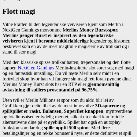
Flott magi
Vitne kraften til den legendariske veiviseren kjent som Merlin i
NextGen Gamings morsomme M
erlins Money Burst-spor.
Merlins penger Burst er inspirert av den legendariske
veiviseren kjent i berømte middelalderlige
legender og historier,
beskrevet som en av de mest magtfulle magisterne av trollkarl og i
stand til stor magi.
Med den klassiske spisse trollkarlhatten, trepersonalet og den flotte
kappen
NextGen Gamings
Merlin-inspirerte slot sprer seg med magi
og en fantastisk innstilling. Du vil møte Merlin selv midt i en
fortryllet skog hvor han vil fungere sin magi rett foran øynene dine.
Merlins Money Burst-slots har en RTP eller
gjennomsnittlig
avkastning til spillers prosentandel på 96,75%
.
Uten tvil er Merlin Millions et spor som du aldri blir lei av.
Grafikken gjør dette til et av de mest innovative
3D-sporene og
spillspillet er raskt. Balansen, SuperBet-knappen
, myntverdiene
og totalinnsatsen er tydelig merket, slik at du enkelt kan fortelle
alternativene dine på et øyeblikk. Spillet har også en autoplay-
funksjon som lar deg
spille opptil 500 spinn
. Med flere
betalingslinjer og en rekke bonuser å nyte, er dette definitivt et spill