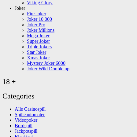
Viking Glory
Joker
Fire Joker
Joker 10 000
Joker Pro
Joker Millions
Mega Joker
Super Joker
Triple Jokers
Star Joker
Xmas Joker
Mystery Joker 6000
Joker Wild Double up
18 +
Categories
Alle Casinospill
Spilleautomater
Videopoker
Bordspill
Jackpotspill
Blackjack