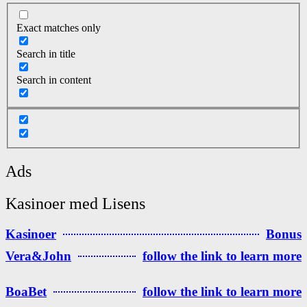
Exact matches only
Search in title
Search in content
Ads
Kasinoer med Lisens
Kasinoer
Bonus
Vera&John
follow the link to learn more
BoaBet
follow the link to learn more