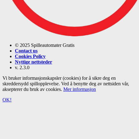
© 2025 Spilleautomater Gratis
Contact us
Cookies Policy
Nyttige nettsteder
v. 2.3.0
Vi bruker informasjonskapsler (cookies) for å sikre deg en
skreddersydd spillopplevelse. Ved å benytte deg av nettsiden vår,
aksepterer du bruk av cookies.
Mer informasjon
OK!