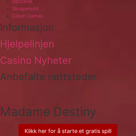
Baccarat
Skrapelodd
Crash Games
Informasjon
Hjelpelinjen
Casino Nyheter
Anbefalte nettsteder
Madame Destiny
Klikk her for å starte et gratis spill