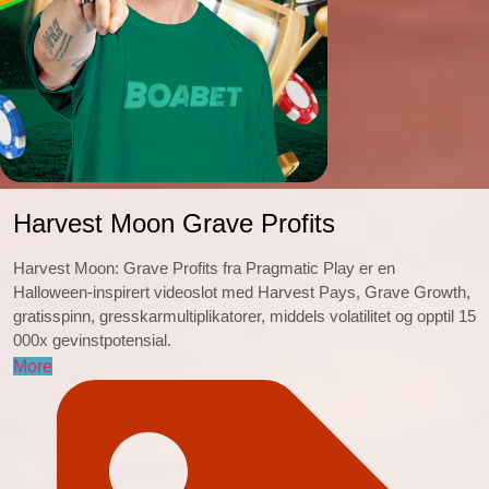
Harvest Moon Grave Profits
Harvest Moon: Grave Profits fra Pragmatic Play er en
Halloween-inspirert videoslot med Harvest Pays, Grave Growth,
gratisspinn, gresskarmultiplikatorer, middels volatilitet og opptil 15
000x gevinstpotensial.
More