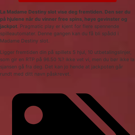
La Madame Destiny slot vise deg fremtiden. Den ser du
på hjulene når du vinner free spins, høye gevinster og
jackpot
. Pragmatic play er kjent for flere spennende
spilleautomater. Denne gangen kan du få bli spådd i
Madame Destiny slot.
Ligger fremtiden din på spillets 5 hjul, 10 utbetalingslinjer,
som gir en RTP på 96.50 %? ikke vet vi, men du bør ikke la
sjansen gå fra deg. Det kan jo hende at jackpoten går
rundt med ditt navn påskrevet.