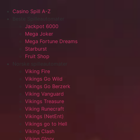
Skip
to
Casino Spill A-Z
content
Beste Spilleautomater
Jackpot 6000
Mega Joker
Mega Fortune Dreams
Starburst
Fruit Shop
Norske spilleautomater
Viking Fire
Vikings Go Wild
Vikings Go Berzerk
Viking Vanguard
Vikings Treasure
Viking Runecraft
Vikings (NetEnt)
Vikings go to Hell
Viking Clash
Viking Glory