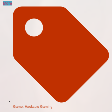
More
Game
,
Hacksaw Gaming