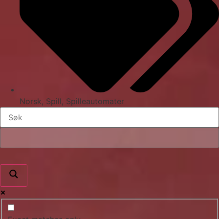
Norsk
,
Spill
,
Spilleautomater