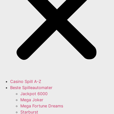
Casino Spill A-Z
Beste Spilleautomater
Jackpot 6000
Mega Joker
Mega Fortune Dreams
Starburst