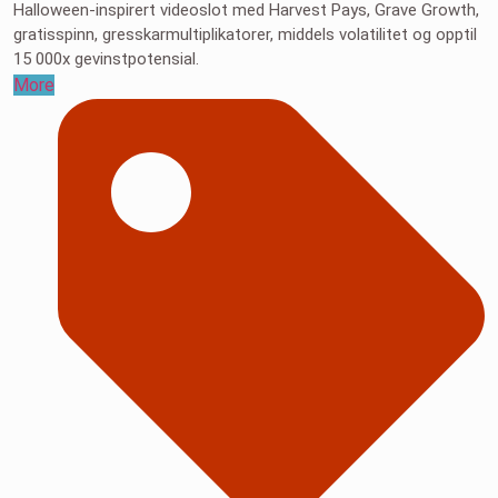
Halloween-inspirert videoslot med Harvest Pays, Grave Growth,
gratisspinn, gresskarmultiplikatorer, middels volatilitet og opptil
15 000x gevinstpotensial.
More