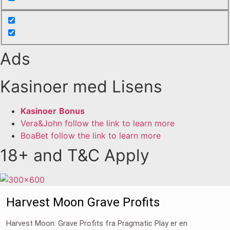
Ads
Kasinoer med Lisens
Kasinoer
Bonus
Vera&John
follow the link to learn more
BoaBet
follow the link to learn more
18+ and T&C Apply
Harvest Moon Grave Profits
Harvest Moon: Grave Profits fra Pragmatic Play er en