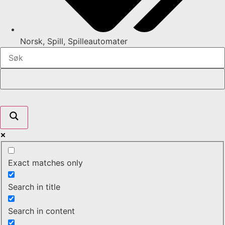
Norsk
,
Spill
,
Spilleautomater
Exact matches only
Search in title
Search in content