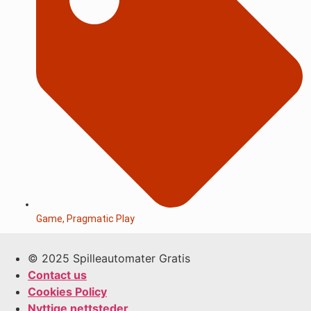
Game
,
Pragmatic Play
© 2025 Spilleautomater Gratis
Contact us
Cookies Policy
Nyttige nettsteder