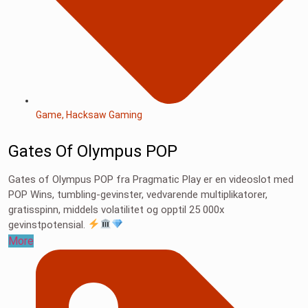
Game
,
Hacksaw Gaming
Gates Of Olympus POP
Gates of Olympus POP fra Pragmatic Play er en videoslot med
POP Wins, tumbling-gevinster, vedvarende multiplikatorer,
gratisspinn, middels volatilitet og opptil 25 000x
gevinstpotensial.
More