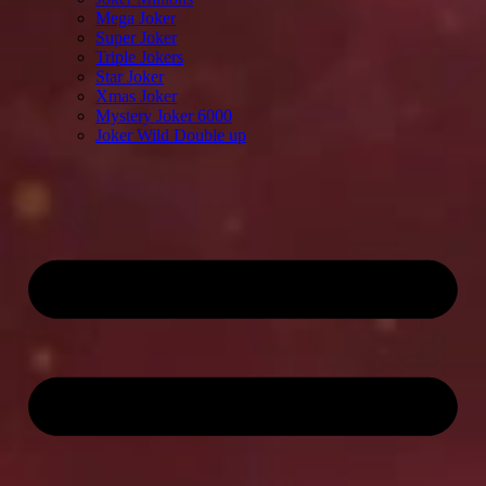
Mega Joker
Super Joker
Triple Jokers
Star Joker
Xmas Joker
Mystery Joker 6000
Joker Wild Double up