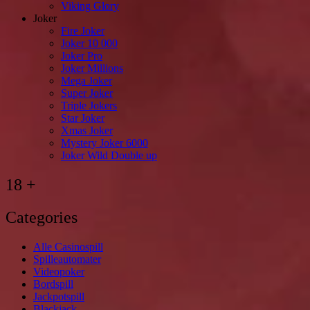
Viking Glory
Joker
Fire Joker
Joker 10 000
Joker Pro
Joker Millions
Mega Joker
Super Joker
Triple Jokers
Star Joker
Xmas Joker
Mystery Joker 6000
Joker Wild Double up
18 +
Categories
Alle Casinospill
Spilleautomater
Videopoker
Bordspill
Jackpotspill
Blackjack