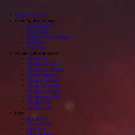
Skip
to
Casino Spill A-Z
content
Beste Spilleautomater
Jackpot 6000
Mega Joker
Mega Fortune Dreams
Starburst
Fruit Shop
Norske spilleautomater
Viking Fire
Vikings Go Wild
Vikings Go Berzerk
Viking Vanguard
Vikings Treasure
Viking Runecraft
Vikings (NetEnt)
Vikings go to Hell
Viking Clash
Viking Glory
Joker
Fire Joker
Joker 10 000
Joker Pro
Joker Millions