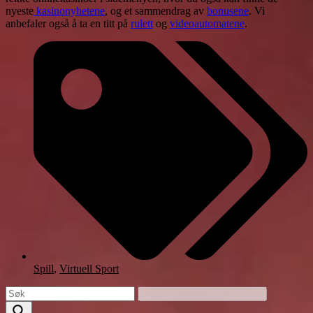
nyeste
kasinonyhetene
, og et sammendrag av
bonusene
. Vi
anbefaler også å ta en titt på
rulett
og
videoautomatene
.
Spill
,
Virtuell Sport