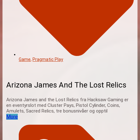
Game
,
Pragmatic Play
Arizona James And The Lost Relics
Arizona James and the Lost Relics fra Hacksaw Gaming er
en eventyrslot med Cluster Pays, Pistol Cylinder, Coins,
Amulets, Sacred Relics, tre bonusnivåer og opptil
More