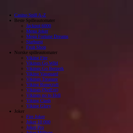
Skip
to
Casino Spill A-Z
content
Beste Spilleautomater
Jackpot 6000
Mega Joker
Mega Fortune Dreams
Starburst
Fruit Shop
Norske spilleautomater
Viking Fire
Vikings Go Wild
Vikings Go Berzerk
Viking Vanguard
Vikings Treasure
Viking Runecraft
Vikings (NetEnt)
Vikings go to Hell
Viking Clash
Viking Glory
Joker
Fire Joker
Joker 10 000
Joker Pro
Joker Millions