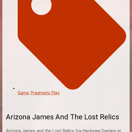
Game
,
Pragmatic Play
Arizona James And The Lost Relics
Arizona James and the Lost Relics fra Hacksaw Gaming er