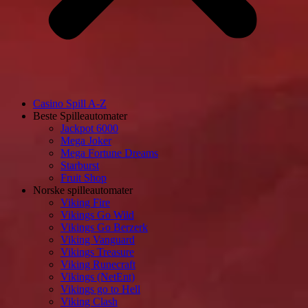
Casino Spill A-Z
Beste Spilleautomater
Jackpot 6000
Mega Joker
Mega Fortune Dreams
Starburst
Fruit Shop
Norske spilleautomater
Viking Fire
Vikings Go Wild
Vikings Go Berzerk
Viking Vanguard
Vikings Treasure
Viking Runecraft
Vikings (NetEnt)
Vikings go to Hell
Viking Clash