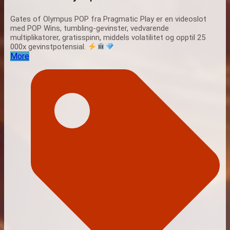
Gates of Olympus POP fra Pragmatic Play er en videoslot
med POP Wins, tumbling-gevinster, vedvarende
multiplikatorer, gratisspinn, middels volatilitet og opptil 25
000x gevinstpotensial.
More