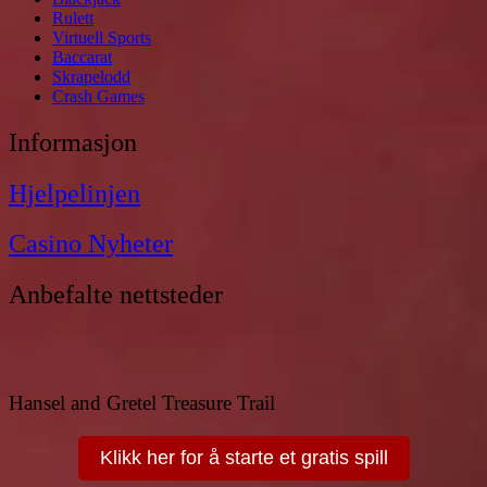
Rulett
Virtuell Sports
Baccarat
Skrapelodd
Crash Games
Informasjon
Hjelpelinjen
Casino Nyheter
Anbefalte nettsteder
Hansel and Gretel Treasure Trail
Klikk her for å starte et gratis spill