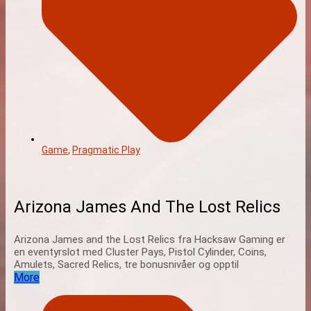
Game
,
Pragmatic Play
Arizona James And The Lost Relics
Arizona James and the Lost Relics fra Hacksaw Gaming er
en eventyrslot med Cluster Pays, Pistol Cylinder, Coins,
Amulets, Sacred Relics, tre bonusnivåer og opptil
More