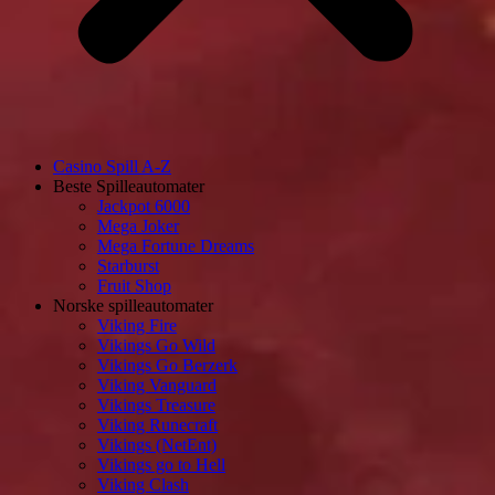
Casino Spill A-Z
Beste Spilleautomater
Jackpot 6000
Mega Joker
Mega Fortune Dreams
Starburst
Fruit Shop
Norske spilleautomater
Viking Fire
Vikings Go Wild
Vikings Go Berzerk
Viking Vanguard
Vikings Treasure
Viking Runecraft
Vikings (NetEnt)
Vikings go to Hell
Viking Clash