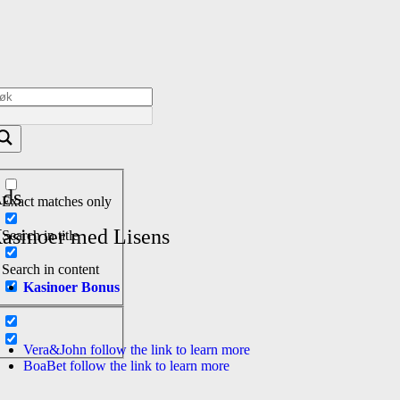
ds
Exact matches only
asinoer med Lisens
Search in title
Search in content
Kasinoer
Bonus
Vera&John
follow the link to learn more
BoaBet
follow the link to learn more