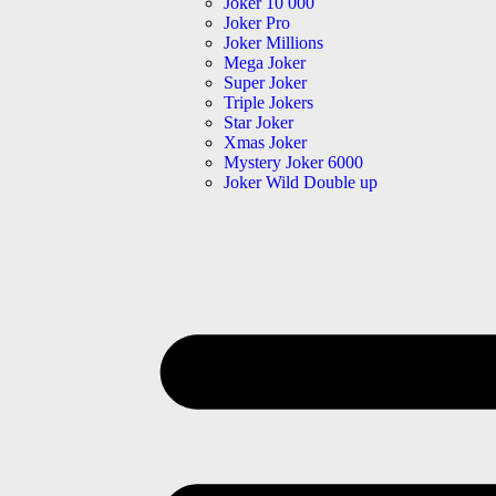
Joker 10 000
Joker Pro
Joker Millions
Mega Joker
Super Joker
Triple Jokers
Star Joker
Xmas Joker
Mystery Joker 6000
Joker Wild Double up