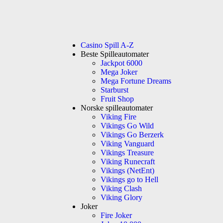
Casino Spill A-Z
Beste Spilleautomater
Jackpot 6000
Mega Joker
Mega Fortune Dreams
Starburst
Fruit Shop
Norske spilleautomater
Viking Fire
Vikings Go Wild
Vikings Go Berzerk
Viking Vanguard
Vikings Treasure
Viking Runecraft
Vikings (NetEnt)
Vikings go to Hell
Viking Clash
Viking Glory
Joker
Fire Joker