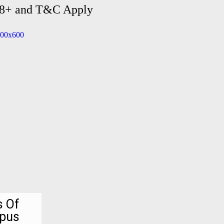
8+ and T&C Apply
s Of
pus