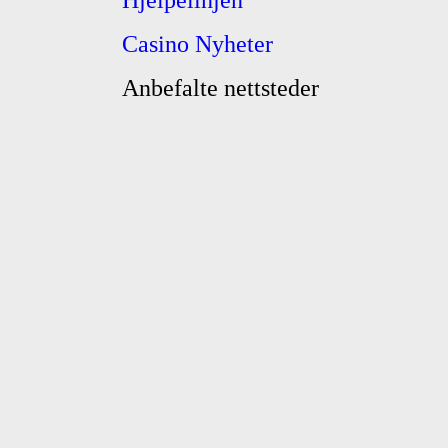
Hjelpelinjen
Casino Nyheter
Anbefalte nettsteder