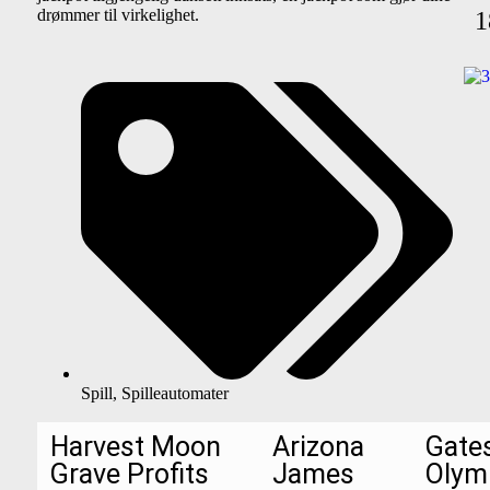
drømmer til virkelighet.
1
Spill
,
Spilleautomater
Harvest Moon
Arizona
Gate
Grave Profits
James
Olym