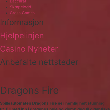
Baccarat
Skrapelodd
Crash Games
Informasjon
Hjelpelinjen
Casino Nyheter
Anbefalte nettsteder
Dragons Fire
Spilleautomaten Dragons Fire ser nemlig helt stunning
ut. Bli med inn i dragenes hule og kjemp deg til gigantiske