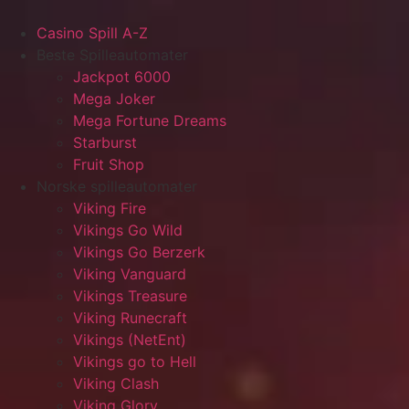
Skip
to
Casino Spill A-Z
content
Beste Spilleautomater
Jackpot 6000
Mega Joker
Mega Fortune Dreams
Starburst
Fruit Shop
Norske spilleautomater
Viking Fire
Vikings Go Wild
Vikings Go Berzerk
Viking Vanguard
Vikings Treasure
Viking Runecraft
Vikings (NetEnt)
Vikings go to Hell
Viking Clash
Viking Glory