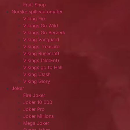
Fruit Shop
Norske spilleautomater
Viking Fire
Vikings Go Wild
Vikings Go Berzerk
Viking Vanguard
Vikings Treasure
Viking Runecraft
Vikings (NetEnt)
Vikings go to Hell
Viking Clash
Viking Glory
Joker
Fire Joker
Joker 10 000
Joker Pro
Joker Millions
Mega Joker