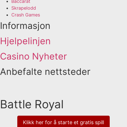
Baccarat
Skrapelodd
Crash Games
Informasjon
Hjelpelinjen
Casino Nyheter
Anbefalte nettsteder
Battle Royal
Klikk her for å starte et gratis spill