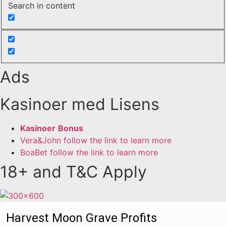
Search in content
Ads
Kasinoer med Lisens
Kasinoer
Bonus
Vera&John
follow the link to learn more
BoaBet
follow the link to learn more
18+ and T&C Apply
Harvest Moon Grave Profits