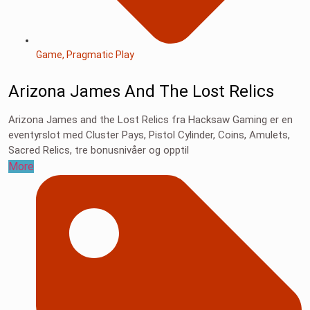
Game
,
Pragmatic Play
Arizona James And The Lost Relics
Arizona James and the Lost Relics fra Hacksaw Gaming er en
eventyrslot med Cluster Pays, Pistol Cylinder, Coins, Amulets,
Sacred Relics, tre bonusnivåer og opptil
More