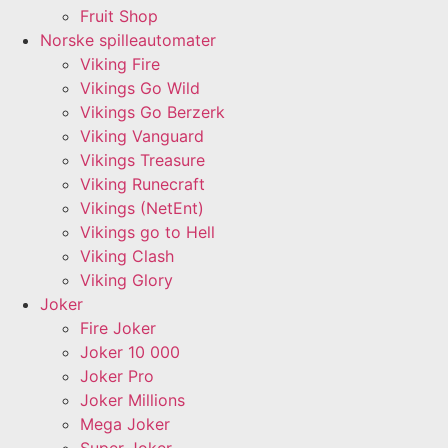
Fruit Shop
Norske spilleautomater
Viking Fire
Vikings Go Wild
Vikings Go Berzerk
Viking Vanguard
Vikings Treasure
Viking Runecraft
Vikings (NetEnt)
Vikings go to Hell
Viking Clash
Viking Glory
Joker
Fire Joker
Joker 10 000
Joker Pro
Joker Millions
Mega Joker