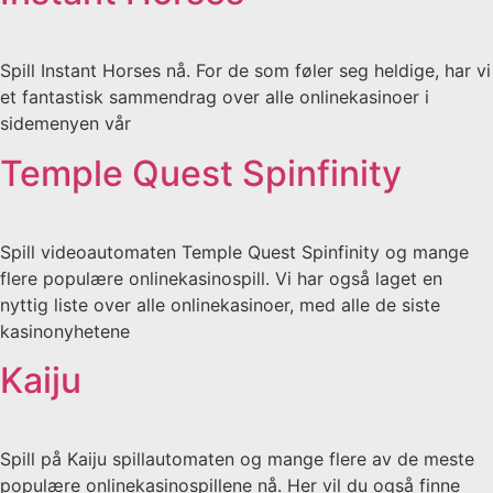
Spill Instant Horses nå. For de som føler seg heldige, har vi
et fantastisk sammendrag over alle onlinekasinoer i
sidemenyen vår
Temple Quest Spinfinity
Spill videoautomaten Temple Quest Spinfinity og mange
flere populære onlinekasinospill. Vi har også laget en
nyttig liste over alle onlinekasinoer, med alle de siste
kasinonyhetene
Kaiju
Spill på Kaiju spillautomaten og mange flere av de meste
populære onlinekasinospillene nå. Her vil du også finne