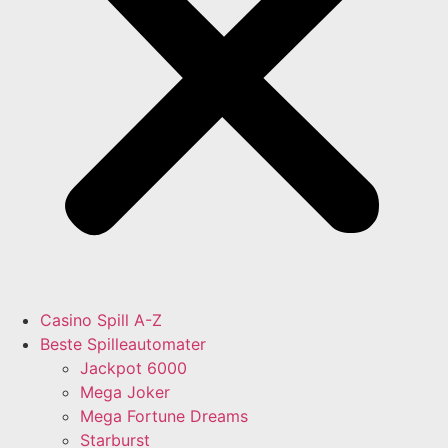
Casino Spill A-Z
Beste Spilleautomater
Jackpot 6000
Mega Joker
Mega Fortune Dreams
Starburst