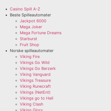
Skip
to
Casino Spill A-Z
content
Beste Spilleautomater
Jackpot 6000
Mega Joker
Mega Fortune Dreams
Starburst
Fruit Shop
Norske spilleautomater
Viking Fire
Vikings Go Wild
Vikings Go Berzerk
Viking Vanguard
Vikings Treasure
Viking Runecraft
Vikings (NetEnt)
Vikings go to Hell
Viking Clash
Viking Glory