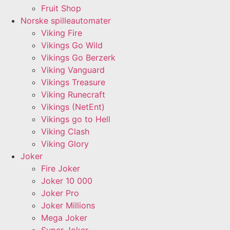
Fruit Shop
Norske spilleautomater
Viking Fire
Vikings Go Wild
Vikings Go Berzerk
Viking Vanguard
Vikings Treasure
Viking Runecraft
Vikings (NetEnt)
Vikings go to Hell
Viking Clash
Viking Glory
Joker
Fire Joker
Joker 10 000
Joker Pro
Joker Millions
Mega Joker