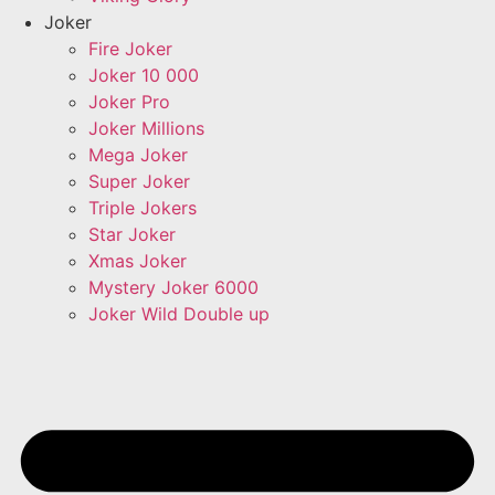
Joker
Fire Joker
Joker 10 000
Joker Pro
Joker Millions
Mega Joker
Super Joker
Triple Jokers
Star Joker
Xmas Joker
Mystery Joker 6000
Joker Wild Double up