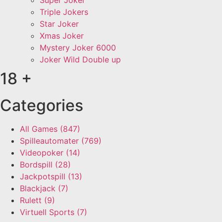
Super Joker
Triple Jokers
Star Joker
Xmas Joker
Mystery Joker 6000
Joker Wild Double up
18 +
Categories
All Games (847)
Spilleautomater (769)
Videopoker (14)
Bordspill (28)
Jackpotspill (13)
Blackjack (7)
Rulett (9)
Virtuell Sports (7)