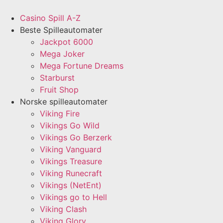
Skip
to
Casino Spill A-Z
content
Beste Spilleautomater
Jackpot 6000
Mega Joker
Mega Fortune Dreams
Starburst
Fruit Shop
Norske spilleautomater
Viking Fire
Vikings Go Wild
Vikings Go Berzerk
Viking Vanguard
Vikings Treasure
Viking Runecraft
Vikings (NetEnt)
Vikings go to Hell
Viking Clash
Viking Glory