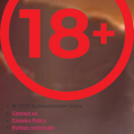
© 2025 Spilleautomater Gratis
Contact us
Cookies Policy
Nyttige nettsteder