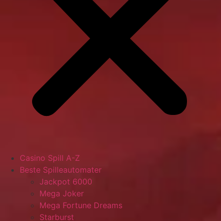
Casino Spill A-Z
Beste Spilleautomater
Jackpot 6000
Mega Joker
Mega Fortune Dreams
Starburst