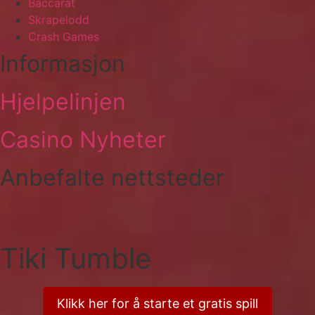
Baccarat
Skrapelodd
Crash Games
Informasjon
Hjelpelinjen
Casino Nyheter
Anbefalte nettsteder
Tiki Tumble
Klikk her for å starte et gratis spill