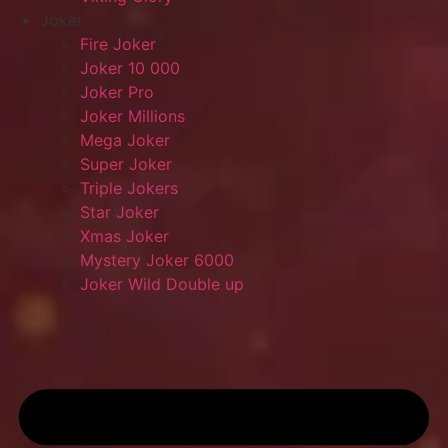
Joker
Fire Joker
Joker 10 000
Joker Pro
Joker Millions
Mega Joker
Super Joker
Triple Jokers
Star Joker
Xmas Joker
Mystery Joker 6000
Joker Wild Double up