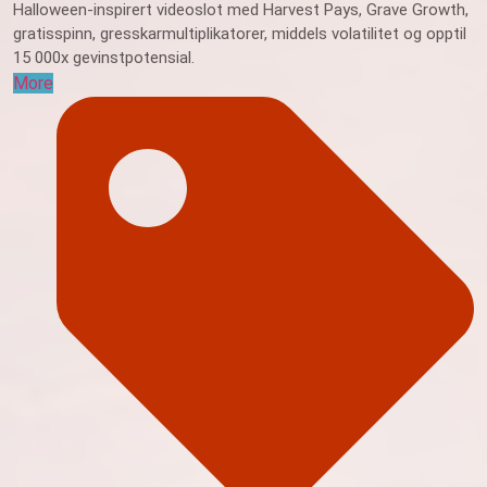
Halloween-inspirert videoslot med Harvest Pays, Grave Growth,
gratisspinn, gresskarmultiplikatorer, middels volatilitet og opptil
15 000x gevinstpotensial.
More