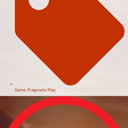
Game
,
Pragmatic Play