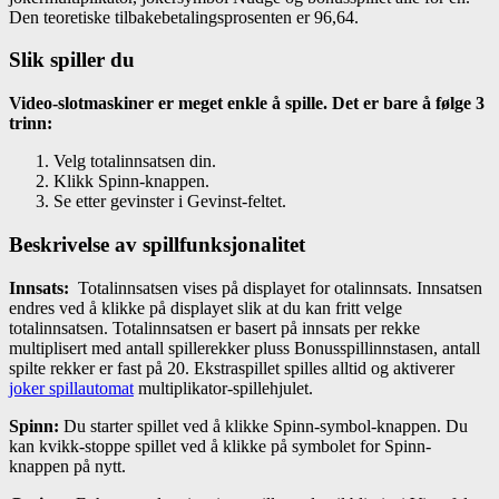
Den teoretiske tilbakebetalingsprosenten er 96,64.
Slik spiller du
Video-slotmaskiner er meget enkle å spille. Det er bare å følge 3
trinn:
Velg totalinnsatsen din.
Klikk Spinn-knappen.
Se etter gevinster i Gevinst-feltet.
Beskrivelse av spillfunksjonalitet
Innsats:
Totalinnsatsen vises på displayet for otalinnsats. Innsatsen
endres ved å klikke på displayet slik at du kan fritt velge
totalinnsatsen. Totalinnsatsen er basert på innsats per rekke
multiplisert med antall spillerekker pluss Bonusspillinnstasen, antall
spilte rekker er fast på 20. Ekstraspillet spilles alltid og aktiverer
joker spillautomat
multiplikator-spillehjulet.
Spinn:
Du starter spillet ved å klikke Spinn-symbol-knappen. Du
kan kvikk-stoppe spillet ved å klikke på symbolet for Spinn-
knappen på nytt.