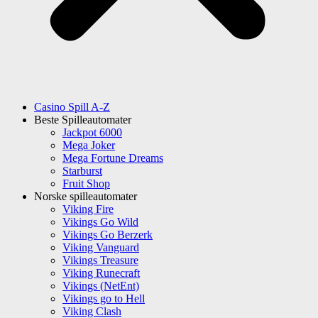
Casino Spill A-Z
Beste Spilleautomater
Jackpot 6000
Mega Joker
Mega Fortune Dreams
Starburst
Fruit Shop
Norske spilleautomater
Viking Fire
Vikings Go Wild
Vikings Go Berzerk
Viking Vanguard
Vikings Treasure
Viking Runecraft
Vikings (NetEnt)
Vikings go to Hell
Viking Clash