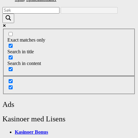
Exact matches only
Search in title
Search in content
Ads
Kasinoer med Lisens
Kasinoer
Bonus