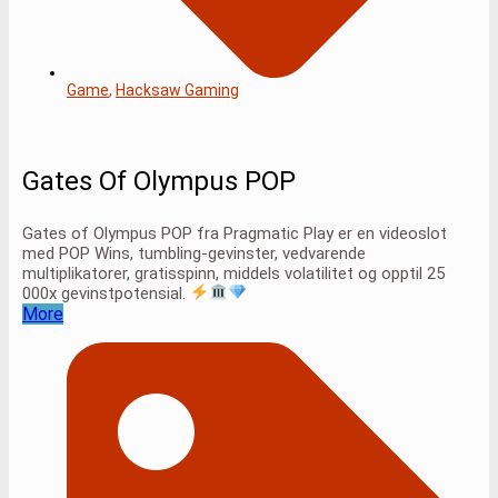
Game
,
Hacksaw Gaming
Gates Of Olympus POP
Gates of Olympus POP fra Pragmatic Play er en videoslot
med POP Wins, tumbling-gevinster, vedvarende
multiplikatorer, gratisspinn, middels volatilitet og opptil 25
000x gevinstpotensial.
More