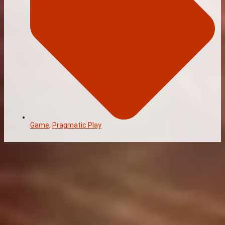
Game
,
Pragmatic Play