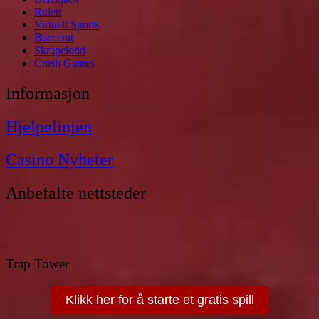
Rulett
Virtuell Sports
Baccarat
Skrapelodd
Crash Games
Informasjon
Hjelpelinjen
Casino Nyheter
Anbefalte nettsteder
Trap Tower
Klikk her for å starte et gratis spill