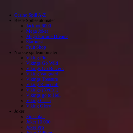
Skip
to
Casino Spill A-Z
content
Beste Spilleautomater
Jackpot 6000
Mega Joker
Mega Fortune Dreams
Starburst
Fruit Shop
Norske spilleautomater
Viking Fire
Vikings Go Wild
Vikings Go Berzerk
Viking Vanguard
Vikings Treasure
Viking Runecraft
Vikings (NetEnt)
Vikings go to Hell
Viking Clash
Viking Glory
Joker
Fire Joker
Joker 10 000
Joker Pro
Joker Millions