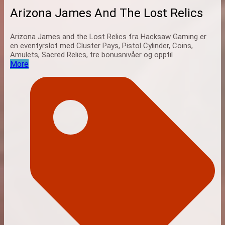
Arizona James And The Lost Relics
Arizona James and the Lost Relics fra Hacksaw Gaming er
en eventyrslot med Cluster Pays, Pistol Cylinder, Coins,
Amulets, Sacred Relics, tre bonusnivåer og opptil
More