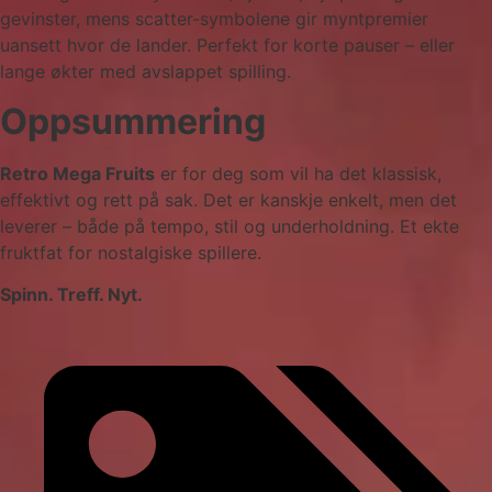
gevinster, mens scatter-symbolene gir myntpremier
uansett hvor de lander. Perfekt for korte pauser – eller
lange økter med avslappet spilling.
Oppsummering
Retro Mega Fruits
er for deg som vil ha det klassisk,
effektivt og rett på sak. Det er kanskje enkelt, men det
leverer – både på tempo, stil og underholdning. Et ekte
fruktfat for nostalgiske spillere.
Spinn. Treff. Nyt.