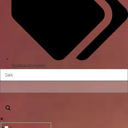
Spilleautomater