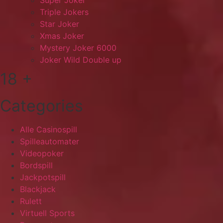
Super Joker
Triple Jokers
Star Joker
Xmas Joker
Mystery Joker 6000
Joker Wild Double up
18 +
Categories
Alle Casinospill
Spilleautomater
Videopoker
Bordspill
Jackpotspill
Blackjack
Rulett
Virtuell Sports