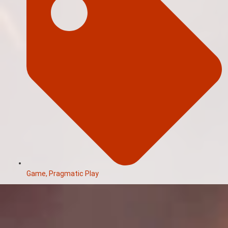
Game
,
Pragmatic Play