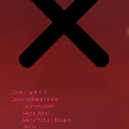
Casino Spill A-Z
Beste Spilleautomater
Jackpot 6000
Mega Joker
Mega Fortune Dreams
Starburst