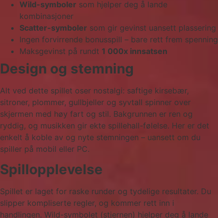
Wild-symboler
som hjelper deg å lande
kombinasjoner
Scatter-symboler
som gir gevinst uansett plassering
Ingen forvirrende bonusspill – bare rett frem spenning
Maksgevinst på rundt
1 000x innsatsen
Design og stemning
Alt ved dette spillet oser nostalgi: saftige kirsebær,
sitroner, plommer, gullbjeller og syvtall spinner over
skjermen med høy fart og stil. Bakgrunnen er ren og
ryddig, og musikken gir ekte spillehall-følelse. Her er det
enkelt å koble av og nyte stemningen – uansett om du
spiller på mobil eller PC.
Spillopplevelse
Spillet er laget for raske runder og tydelige resultater. Du
slipper kompliserte regler, og kommer rett inn i
handlingen. Wild-symbolet (stjernen) hjelper deg å lande