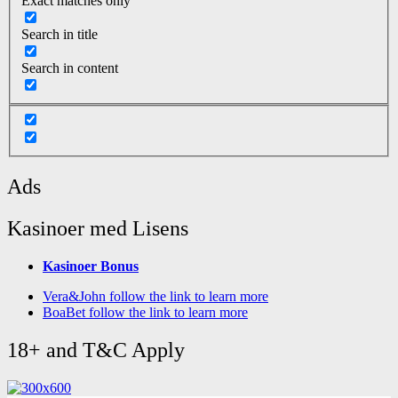
Exact matches only
Search in title
Search in content
Ads
Kasinoer med Lisens
Kasinoer
Bonus
Vera&John
follow the link to learn more
BoaBet
follow the link to learn more
18+ and T&C Apply