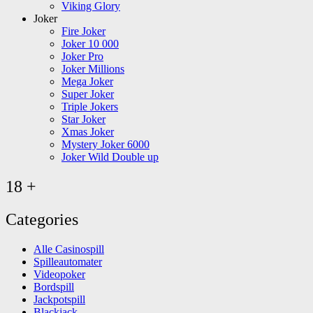
Viking Glory
Joker
Fire Joker
Joker 10 000
Joker Pro
Joker Millions
Mega Joker
Super Joker
Triple Jokers
Star Joker
Xmas Joker
Mystery Joker 6000
Joker Wild Double up
18 +
Categories
Alle Casinospill
Spilleautomater
Videopoker
Bordspill
Jackpotspill
Blackjack