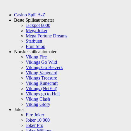
Skip
to
Casino Spill A-Z
content
Beste Spilleautomater
Jackpot 6000
Mega Joker
Mega Fortune Dreams
Starburst
Fruit Shop
Norske spilleautomater
Viking Fire
Vikings Go Wild
Vikings Go Berzerk
Viking Vanguard
Vikings Treasure
Viking Runecraft
Vikings (NetEnt)
Vikings go to Hell
Viking Clash
Viking Glory
Joker
Fire Joker
Joker 10 000
Joker Pro
Joker Millions