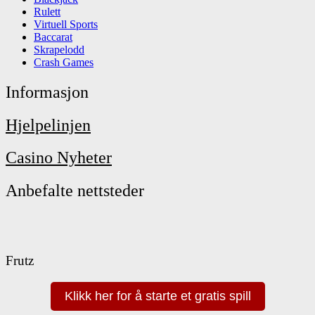
Rulett
Virtuell Sports
Baccarat
Skrapelodd
Crash Games
Informasjon
Hjelpelinjen
Casino Nyheter
Anbefalte nettsteder
Frutz
Klikk her for å starte et gratis spill