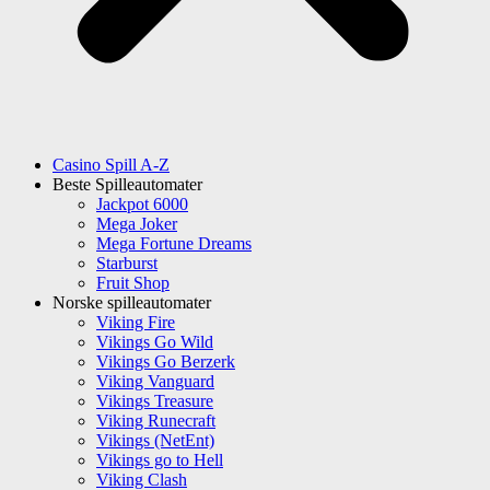
Casino Spill A-Z
Beste Spilleautomater
Jackpot 6000
Mega Joker
Mega Fortune Dreams
Starburst
Fruit Shop
Norske spilleautomater
Viking Fire
Vikings Go Wild
Vikings Go Berzerk
Viking Vanguard
Vikings Treasure
Viking Runecraft
Vikings (NetEnt)
Vikings go to Hell
Viking Clash