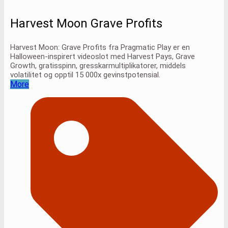
Harvest Moon Grave Profits
Harvest Moon: Grave Profits fra Pragmatic Play er en
Halloween-inspirert videoslot med Harvest Pays, Grave
Growth, gratisspinn, gresskarmultiplikatorer, middels
volatilitet og opptil 15 000x gevinstpotensial.
More