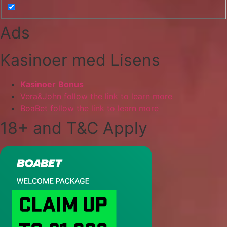
Ads
Kasinoer med Lisens
Kasinoer
Bonus
Vera&John
follow the link to learn more
BoaBet
follow the link to learn more
18+ and T&C Apply