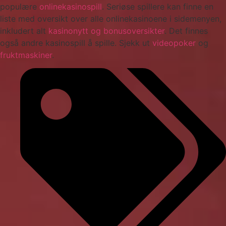
populære
onlinekasinospill
. Seriøse spillere kan finne en
liste med oversikt over alle onlinekasinoene i sidemenyen,
inkludert alt
kasinonytt og bonusoversikter
. Det finnes
også andre kasinospill å spille. Sjekk ut
videopoker
og
fruktmaskiner
.