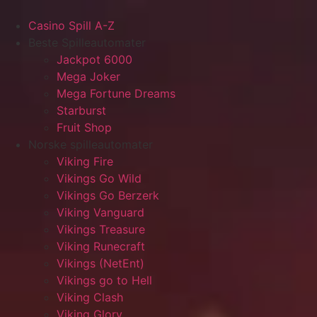
Skip
to
Casino Spill A-Z
content
Beste Spilleautomater
Jackpot 6000
Mega Joker
Mega Fortune Dreams
Starburst
Fruit Shop
Norske spilleautomater
Viking Fire
Vikings Go Wild
Vikings Go Berzerk
Viking Vanguard
Vikings Treasure
Viking Runecraft
Vikings (NetEnt)
Vikings go to Hell
Viking Clash
Viking Glory