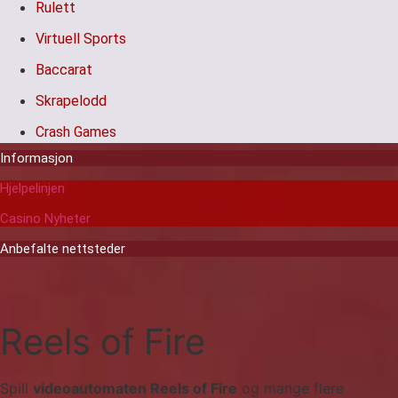
Rulett
Virtuell Sports
Baccarat
Skrapelodd
Crash Games
Informasjon
Hjelpelinjen
Casino Nyheter
Anbefalte nettsteder
Reels of Fire
Spill
videoautomaten Reels of Fire
og mange flere