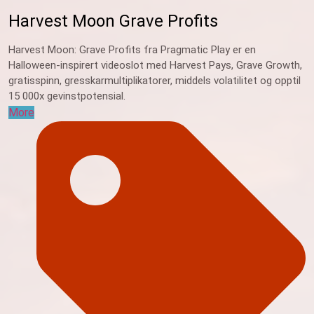
Harvest Moon Grave Profits
Harvest Moon: Grave Profits fra Pragmatic Play er en
Halloween-inspirert videoslot med Harvest Pays, Grave Growth,
gratisspinn, gresskarmultiplikatorer, middels volatilitet og opptil
15 000x gevinstpotensial.
More