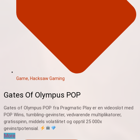
Game
,
Hacksaw Gaming
Gates Of Olympus POP
Gates of Olympus POP fra Pragmatic Play er en videoslot med
POP Wins, tumbling-gevinster, vedvarende multiplikatorer,
gratisspinn, middels volatilitet og opptil 25 000x
gevinstpotensial.
More