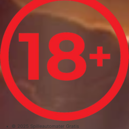
© 2025 Spilleautomater Gratis