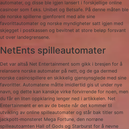
automater, og disse ble igjen lansert i forskjellige online
casinoer som f.eks. Unibet og Betsafe. På denne måten ble
de norske spillerne gjenforent med alle sine
favorittautomater og norske myndigheter satt igjen med
skjegget i postkassen og bevitnet at store beløp forsvant
ut over landegrensene.
NetEnts spilleautomater
Det var altså Net Entertainment som gikk i bresjen for å
relansere norske automater på nett, og de ga dermed
norske casinospillere en skikkelig gjensynsglede med sine
favoritter. Automatene måtte imidlertid gis ut under nye
navn, og dette kan kanskje virke forvirrende for noen, men
du får en liten oppklaring lenger ned i artikkelen. Net
Entertainment er en av de beste når det kommer til
utvikling av online spilleautomater og står bak titler som
jackpott-monsteret Mega Fortune, den norrøne
spilleautoamten Hall of Gods og Starburst for å nevne