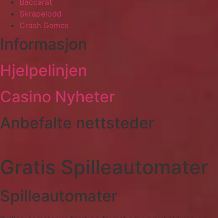
Baccarat
Skrapelodd
Crash Games
Informasjon
Hjelpelinjen
Casino Nyheter
Anbefalte nettsteder
Gratis Spilleautomater
Spilleautomater