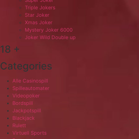
Super Joker
Triple Jokers
Star Joker
Xmas Joker
Mystery Joker 6000
Joker Wild Double up
18 +
Categories
Alle Casinospill
Spilleautomater
Videopoker
Bordspill
Jackpotspill
Blackjack
Rulett
Virtuell Sports