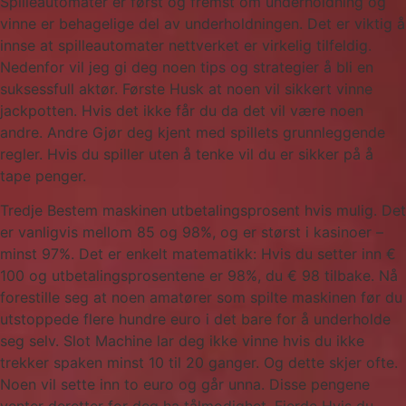
Spilleautomater er først og fremst om underholdning og
vinne er behagelige del av underholdningen. Det er viktig å
innse at spilleautomater nettverket er virkelig tilfeldig.
Nedenfor vil jeg gi deg noen tips og strategier å bli en
suksessfull aktør. Første Husk at noen vil sikkert vinne
jackpotten. Hvis det ikke får du da det vil være noen
andre. Andre Gjør deg kjent med spillets grunnleggende
regler. Hvis du spiller uten å tenke vil du er sikker på å
tape penger.
Tredje Bestem maskinen utbetalingsprosent hvis mulig. Det
er vanligvis mellom 85 og 98%, og er størst i kasinoer –
minst 97%. Det er enkelt matematikk: Hvis du setter inn €
100 og utbetalingsprosentene er 98%, du € 98 tilbake. Nå
forestille seg at noen amatører som spilte maskinen før du
utstoppede flere hundre euro i det bare for å underholde
seg selv. Slot Machine lar deg ikke vinne hvis du ikke
trekker spaken minst 10 til 20 ganger. Og dette skjer ofte.
Noen vil sette inn to euro og går unna. Disse pengene