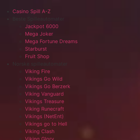
Skip
to
Casino Spill A-Z
content
Beste Spilleautomater
Jackpot 6000
Mega Joker
Mega Fortune Dreams
Starburst
Fruit Shop
Norske spilleautomater
Viking Fire
Vikings Go Wild
Vikings Go Berzerk
Viking Vanguard
Vikings Treasure
Viking Runecraft
Vikings (NetEnt)
Vikings go to Hell
Viking Clash
Viking Glory