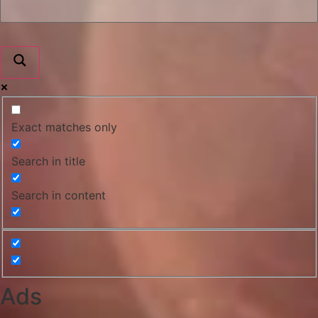
Exact matches only
Search in title
Search in content
Ads