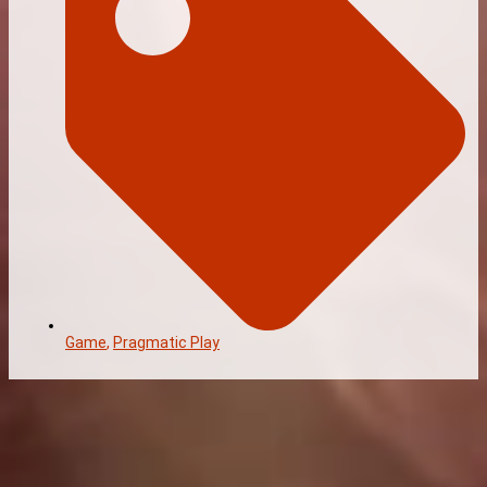
Game
,
Pragmatic Play