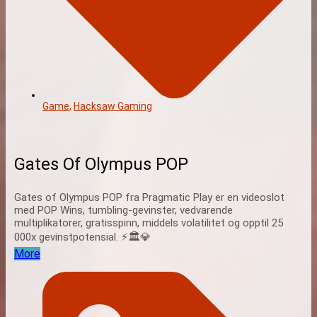
Game
,
Hacksaw Gaming
Gates Of Olympus POP
Gates of Olympus POP fra Pragmatic Play er en videoslot
med POP Wins, tumbling-gevinster, vedvarende
multiplikatorer, gratisspinn, middels volatilitet og opptil 25
000x gevinstpotensial. ⚡🏛️💎
More