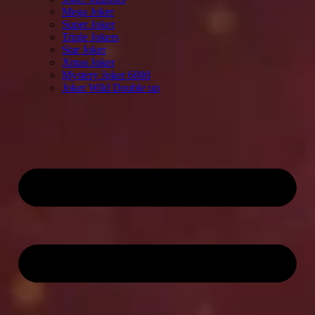
Mega Joker
Super Joker
Triple Jokers
Star Joker
Xmas Joker
Mystery Joker 6000
Joker Wild Double up