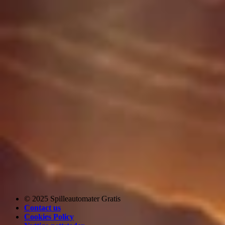
© 2025 Spilleautomater Gratis
Contact us
Cookies Policy