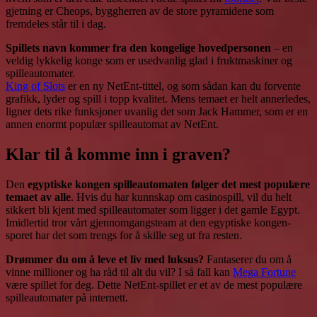
gjetning er Cheops, byggherren av de store pyramidene som
fremdeles står til i dag.
Spillets navn kommer fra den kongelige hovedpersonen
– en
veldig lykkelig konge som er usedvanlig glad i fruktmaskiner og
spilleautomater.
King of Slots
er en ny NetEnt-tittel, og som sådan kan du forvente
grafikk, lyder og spill i topp kvalitet. Mens temaet er helt annerledes,
ligner dets rike funksjoner uvanlig det som Jack Hammer, som er en
annen enormt populær spilleautomat av NetEnt.
Klar til å komme inn i graven?
Den
egyptiske kongen spilleautomaten følger det mest populære
temaet av alle
. Hvis du har kunnskap om casinospill, vil du helt
sikkert bli kjent med spilleautomater som ligger i det gamle Egypt.
Imidlertid tror vårt gjennomgangsteam at den egyptiske kongen-
sporet har det som trengs for å skille seg ut fra resten.
Drømmer du om å leve et liv med luksus?
Fantaserer du om å
vinne millioner og ha råd til alt du vil? I så fall kan
Mega Fortune
være spillet for deg. Dette NetEnt-spillet er et av de mest populære
spilleautomater på internett.