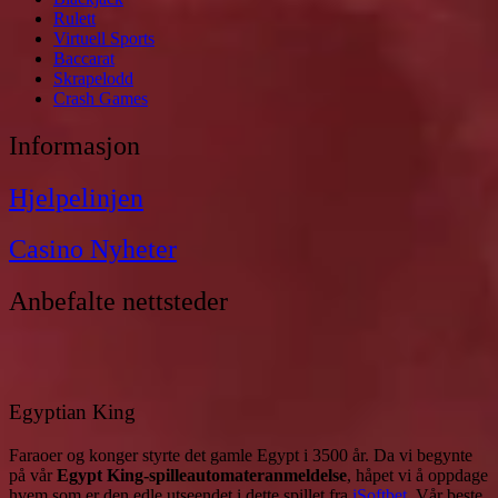
Rulett
Virtuell Sports
Baccarat
Skrapelodd
Crash Games
Informasjon
Hjelpelinjen
Casino Nyheter
Anbefalte nettsteder
Egyptian King
Faraoer og konger styrte det gamle Egypt i 3500 år. Da vi begynte
på vår
Egypt King-spilleautomateranmeldelse
, håpet vi å oppdage
hvem som er den edle utseendet i dette spillet fra
iSoftbet
. Vår beste