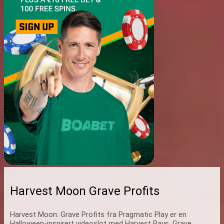
Harvest Moon Grave Profits
Harvest Moon: Grave Profits fra Pragmatic Play er en
Halloween-inspirert videoslot med Harvest Pays, Grave