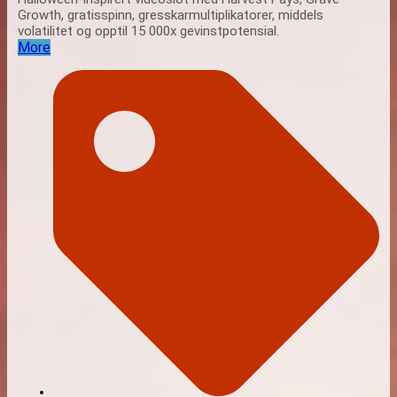
Growth, gratisspinn, gresskarmultiplikatorer, middels
volatilitet og opptil 15 000x gevinstpotensial.
More