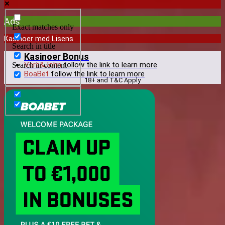
Ads
Exact matches only
Kasinoer med Lisens
Search in title
Kasinoer
Bonus
Vera&John
follow the link to learn more
Search in content
BoaBet
follow the link to learn more
18+ and T&C Apply