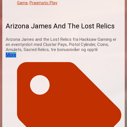
Game
,
Pragmatic Play
Arizona James And The Lost Relics
Arizona James and the Lost Relics fra Hacksaw Gaming er
en eventyrslot med Cluster Pays, Pistol Cylinder, Coins,
Amulets, Sacred Relics, tre bonusnivåer og opptil
More