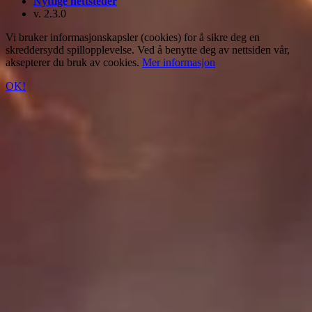
Nyttige nettsteder
v. 2.3.0
Vi bruker informasjonskapsler (cookies) for å sikre deg en
skreddersydd spillopplevelse. Ved å benytte deg av nettsiden vår,
aksepterer du bruk av cookies.
Mer informasjon
OK!