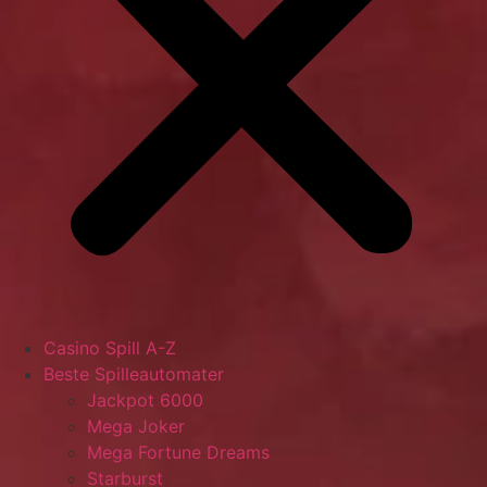
Casino Spill A-Z
Beste Spilleautomater
Jackpot 6000
Mega Joker
Mega Fortune Dreams
Starburst