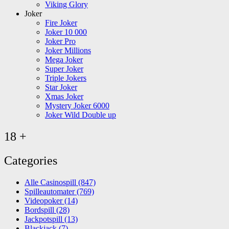
Viking Glory
Joker
Fire Joker
Joker 10 000
Joker Pro
Joker Millions
Mega Joker
Super Joker
Triple Jokers
Star Joker
Xmas Joker
Mystery Joker 6000
Joker Wild Double up
18 +
Categories
Alle Casinospill (847)
Spilleautomater (769)
Videopoker (14)
Bordspill (28)
Jackpotspill (13)
Blackjack (7)