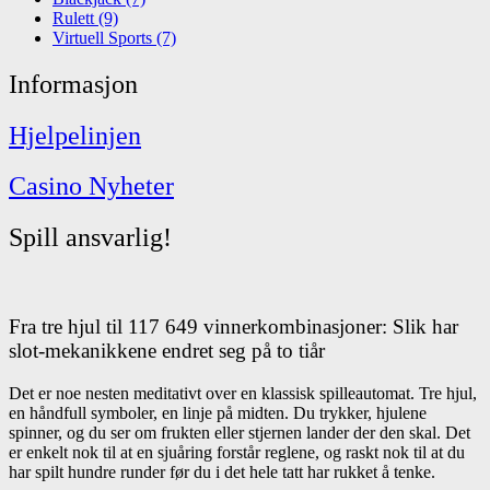
Rulett (9)
Virtuell Sports (7)
Informasjon
Hjelpelinjen
Casino Nyheter
Spill ansvarlig!
Fra tre hjul til 117 649 vinnerkombinasjoner: Slik har
slot-mekanikkene endret seg på to tiår
Det er noe nesten meditativt over en klassisk spilleautomat. Tre hjul,
en håndfull symboler, en linje på midten. Du trykker, hjulene
spinner, og du ser om frukten eller stjernen lander der den skal. Det
er enkelt nok til at en sjuåring forstår reglene, og raskt nok til at du
har spilt hundre runder før du i det hele tatt har rukket å tenke.