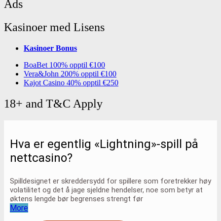
Ads
Kasinoer med Lisens
Kasinoer
Bonus
BoaBet
100% opptil €100
Vera&John
200% opptil €100
Kajot Casino
40% opptil €250
18+ and T&C Apply
Hva er egentlig «Lightning»-spill på
nettcasino?
Spilldesignet er skreddersydd for spillere som foretrekker høy
volatilitet og det å jage sjeldne hendelser, noe som betyr at
øktens lengde bør begrenses strengt før
More