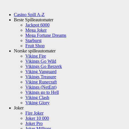
Skip
to
Casino Spill A-Z
content
Beste Spilleautomater
Jackpot 6000
Mega Joker
Mega Fortune Dreams
Starburst
Fruit Shop
Norske spilleautomater
Viking Fire
Vikings Go Wild
Vikings Go Berzerk
Viking Vanguard
Vikings Treasure
Viking Runecraft
Vikings (NetEnt)
Vikings go to Hell
Viking Clash
Viking Glory
Joker
Fire Joker
Joker 10 000
Joker Pro
Joker Millions