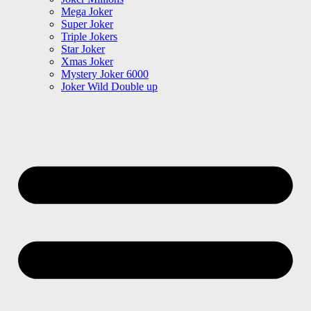
Mega Joker
Super Joker
Triple Jokers
Star Joker
Xmas Joker
Mystery Joker 6000
Joker Wild Double up