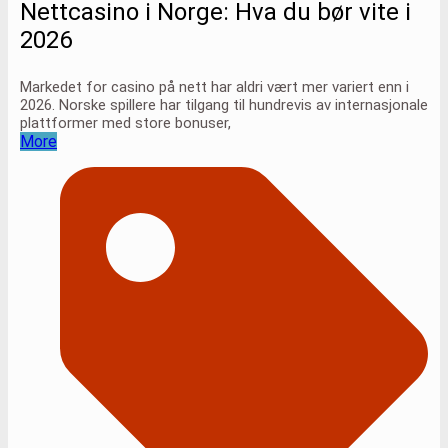
Nettcasino i Norge: Hva du bør vite i
2026
Markedet for casino på nett har aldri vært mer variert enn i
2026. Norske spillere har tilgang til hundrevis av internasjonale
plattformer med store bonuser,
More