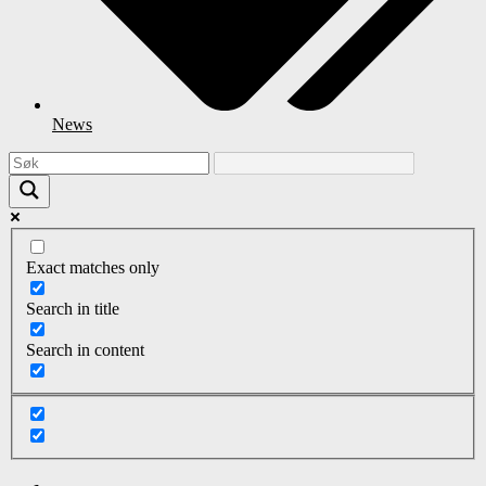
News
Exact matches only
Search in title
Search in content