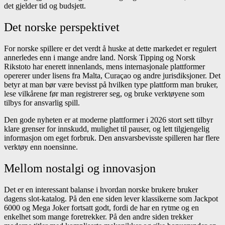
det gjelder tid og budsjett.
Det norske perspektivet
For norske spillere er det verdt å huske at dette markedet er regulert
annerledes enn i mange andre land. Norsk Tipping og Norsk
Rikstoto har enerett innenlands, mens internasjonale plattformer
opererer under lisens fra Malta, Curaçao og andre jurisdiksjoner. Det
betyr at man bør være bevisst på hvilken type plattform man bruker,
lese vilkårene før man registrerer seg, og bruke verktøyene som
tilbys for ansvarlig spill.
Den gode nyheten er at moderne plattformer i 2026 stort sett tilbyr
klare grenser for innskudd, mulighet til pauser, og lett tilgjengelig
informasjon om eget forbruk. Den ansvarsbevisste spilleren har flere
verktøy enn noensinne.
Mellom nostalgi og innovasjon
Det er en interessant balanse i hvordan norske brukere bruker
dagens slot-katalog. På den ene siden lever klassikerne som Jackpot
6000 og Mega Joker fortsatt godt, fordi de har en rytme og en
enkelhet som mange foretrekker. På den andre siden trekker