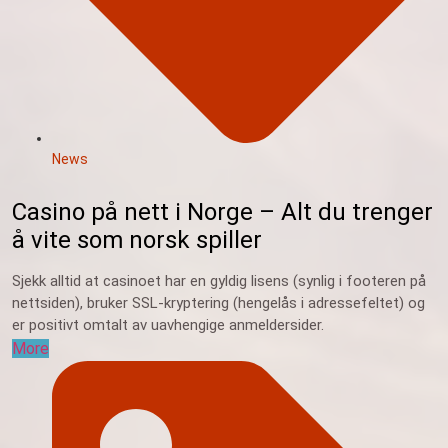
News
Casino på nett i Norge – Alt du trenger
å vite som norsk spiller
Sjekk alltid at casinoet har en gyldig lisens (synlig i footeren på
nettsiden), bruker SSL-kryptering (hengelås i adressefeltet) og
er positivt omtalt av uavhengige anmeldersider.
More