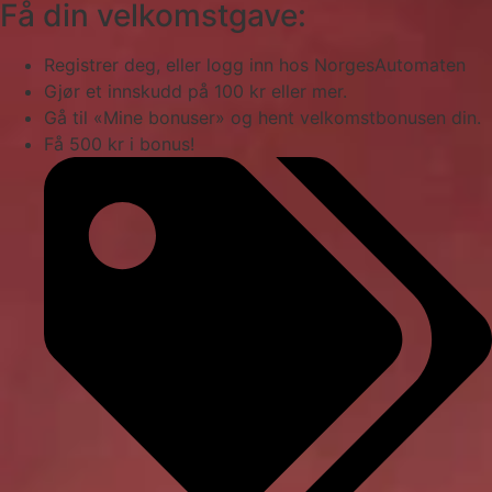
Få din velkomstgave:
Registrer deg, eller logg inn hos NorgesAutomaten
Gjør et innskudd på 100 kr eller mer.
Gå til «Mine bonuser» og hent velkomstbonusen din.
Få 500 kr i bonus!