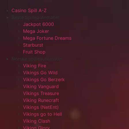
Skip
to
Casino Spill A-Z
content
Beste Spilleautomater
Jackpot 6000
Mega Joker
Mega Fortune Dreams
Starburst
Fruit Shop
Norske spilleautomater
Viking Fire
Vikings Go Wild
Vikings Go Berzerk
Viking Vanguard
Vikings Treasure
Viking Runecraft
Vikings (NetEnt)
Vikings go to Hell
Viking Clash
Viking Glory