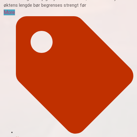
øktens lengde bør begrenses strengt før
More