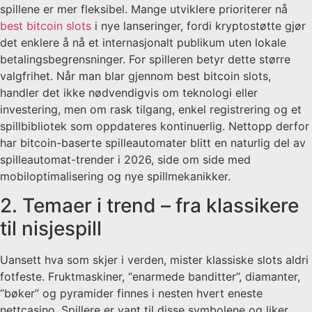
spillene er mer fleksibel. Mange utviklere prioriterer nå
best bitcoin slots
i nye lanseringer, fordi kryptostøtte gjør
det enklere å nå et internasjonalt publikum uten lokale
betalingsbegrensninger. For spilleren betyr dette større
valgfrihet. Når man blar gjennom best bitcoin slots,
handler det ikke nødvendigvis om teknologi eller
investering, men om rask tilgang, enkel registrering og et
spillbibliotek som oppdateres kontinuerlig. Nettopp derfor
har bitcoin-baserte spilleautomater blitt en naturlig del av
spilleautomat-trender i 2026, side om side med
mobiloptimalisering og nye spillmekanikker.
2. Temaer i trend – fra klassikere
til nisjespill
Uansett hva som skjer i verden, mister klassiske slots aldri
fotfeste. Fruktmaskiner, “enarmede banditter”, diamanter,
“bøker” og pyramider finnes i nesten hvert eneste
nettcasino. Spillere er vant til disse symbolene og liker