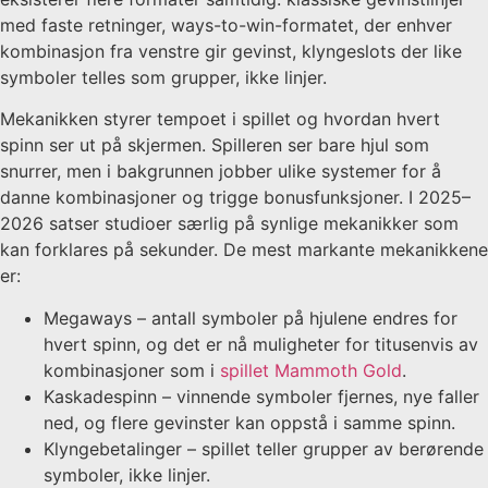
med faste retninger, ways-to-win-formatet, der enhver
kombinasjon fra venstre gir gevinst, klyngeslots der like
symboler telles som grupper, ikke linjer.
Mekanikken styrer tempoet i spillet og hvordan hvert
spinn ser ut på skjermen. Spilleren ser bare hjul som
snurrer, men i bakgrunnen jobber ulike systemer for å
danne kombinasjoner og trigge bonusfunksjoner. I 2025–
2026 satser studioer særlig på synlige mekanikker som
kan forklares på sekunder. De mest markante mekanikkene
er:
Megaways – antall symboler på hjulene endres for
hvert spinn, og det er nå muligheter for titusenvis av
kombinasjoner som i
spillet Mammoth Gold
.
Kaskadespinn – vinnende symboler fjernes, nye faller
ned, og flere gevinster kan oppstå i samme spinn.
Klyngebetalinger – spillet teller grupper av berørende
symboler, ikke linjer.