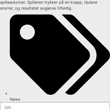
spilleautomat. Spilleren trykker på en knapp, hjulene
snurrer, og resultatet avgjøres tilfeldig.
News