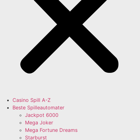
Casino Spill A-Z
Beste Spilleautomater
Jackpot 6000
Mega Joker
Mega Fortune Dreams
Starburst