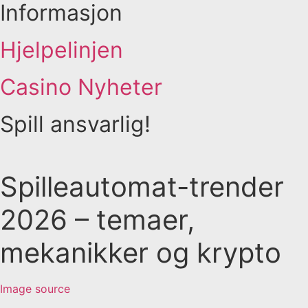
Informasjon
Hjelpelinjen
Casino Nyheter
Spill ansvarlig!
Spilleautomat-trender
2026 – temaer,
mekanikker og krypto
Image source