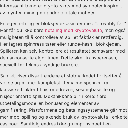
interessant trend er crypto-slots med symboler inspirert
av mynter, mining og andre digitale motiver.
En egen retning er blokkjede-casinoer med “provably fair”.
Her får du ikke bare
betaling med kryptovaluta
, men også
muligheten til å kontrollere at spillet faktisk er rettferdig.
Her lagres spinnresultater eller runde-hash i blokkjeden.
Spilleren kan selv kontrollere at resultatet samsvarer med
den annonserte algoritmen. Dette øker transparensen,
spesielt for teknisk kyndige brukere.
Samlet viser disse trendene at slotmarkedet fortsetter å
vokse og bli mer komplekst. Temaene spenner fra
klassiske frukter til historiedrevne, sesongbaserte og
nisjeorienterte spill. Mekanikkene blir rikere: flere
utbetalingsmodeller, bonuser og elementer av
gamifisering. Plattformene og betalingssystemene går mot
mer mobilspilling og økende bruk av kryptovaluta i enkelte
casinoer. Samtidig endres ikke grunnprinsippet i en